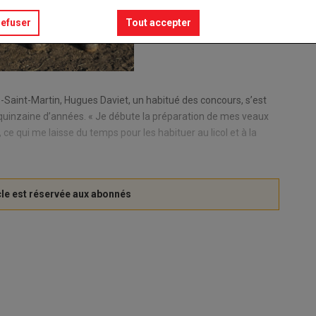
refuser
Tout accepter
Saint-Martin, Hugues Daviet, un habitué des concours, s’est
quinzaine d’années. « Je débute la préparation de mes veaux
, ce qui me laisse du temps pour les habituer au licol et à la