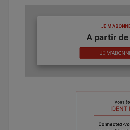
TITRE
JE M'ABONN
Body
A partir de
Lien
JE M'ABONN
Sous-
Vous êt
titre
TITRE
IDENTI
Body
Connectez-vo