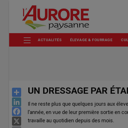
Aller
au
contenu
principal
ACTUALITÉS
ÉLEVAGE & FOURRAGE
CUL
UN DRESSAGE PAR ÉTA
Share
LinkedIn
Il ne reste plus que quelques jours aux élev
Facebook
l’année, en vue de leur première sortie en co
travaille au quotidien depuis des mois.
X