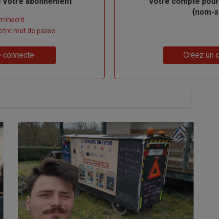
de votre abonnement
votre compte pour
{nom-si
m'inscrit
 votre mot de passe
Lien
 connecte
Créez un 