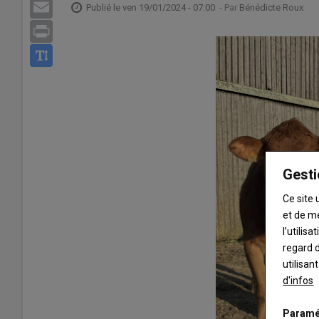
Email
Publié le
ven 19/01/2024 - 07:00
- Par
Bénédicte Roux
Print
Gesti
Ce site 
et de m
l’utilis
regard d
utilisan
d'infos
Paramé