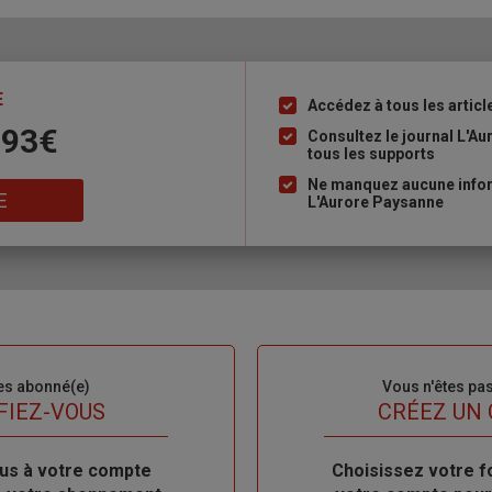
E
Accédez à tous les articl
Liste
 93€
à
Consultez le journal L'A
tous les supports
puce
Ne manquez aucune inform
E
L'Aurore Paysanne
es abonné(e)
Sous-
Vous n'êtes pa
titre
FIEZ-VOUS
TITRE
CRÉEZ UN
us à votre compte
Body
Choisissez votre f