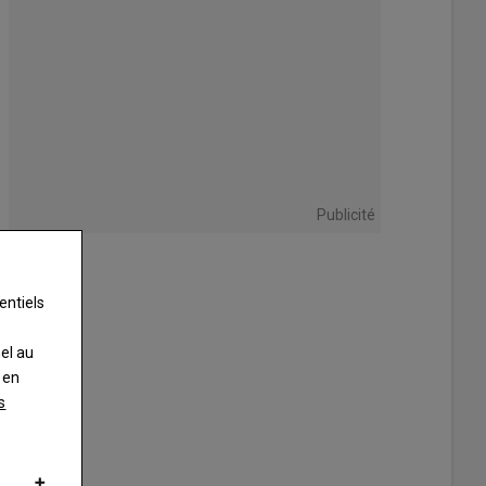
Publicité
entiels
nel au
 en
s