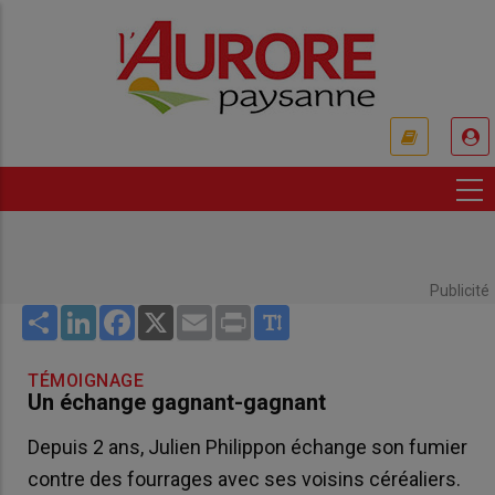
Aller
au
contenu
principal
USER
ACCOUNT
MENU
Publicité
Share
LinkedIn
Facebook
X
Email
Print
TÉMOIGNAGE
Un échange gagnant-gagnant
Depuis 2 ans, Julien Philippon échange son fumier
contre des fourrages avec ses voisins céréaliers.