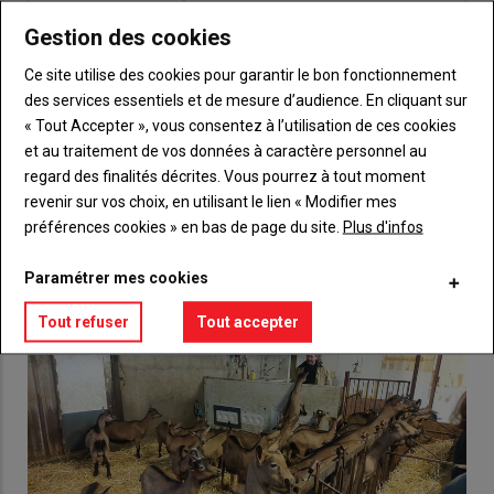
titre
TITRE
CRÉEZ UN COMPTE
Gestion des cookies
Body
Choisissez votre formule et créez votre
Ce site utilise des cookies pour garantir le bon fonctionnement
compte pour accéder à tout {nom-site}.
des services essentiels et de mesure d’audience. En cliquant sur
« Tout Accepter », vous consentez à l’utilisation de ces cookies
Lien
Créez un compte
et au traitement de vos données à caractère personnel au
regard des finalités décrites. Vous pourrez à tout moment
revenir sur vos choix, en utilisant le lien « Modifier mes
préférences cookies » en bas de page du site.
Plus d'infos
VOUS AIMEREZ AUSSI
Paramétrer mes cookies
Tout refuser
Tout accepter