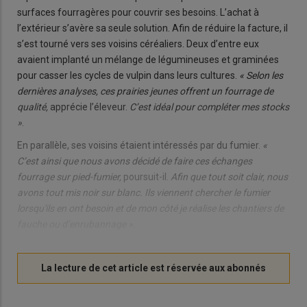
surfaces fourragères pour couvrir ses besoins. L’achat à
l’extérieur s’avère sa seule solution. Afin de réduire la facture, il
s’est tourné vers ses voisins céréaliers. Deux d’entre eux
avaient implanté un mélange de légumineuses et graminées
pour casser les cycles de vulpin dans leurs cultures.
« Selon les
dernières analyses, ces prairies jeunes offrent un fourrage de
qualité,
apprécie l’éleveur.
C’est idéal pour compléter mes stocks
»
.
En parallèle, ses voisins étaient intéressés par du fumier.
«
C’est ainsi que nous avons décidé de faire ces échanges
fourrage sur pied-fumier,
poursuit-il.
Afin que tout soit clair, nous
avons tout mis noir sur blanc. Ils viennent chercher le fumier
lorsqu'ils en ont besoin et de mon côté je réalise les chantiers de
fauche ou d’enrubannage ».