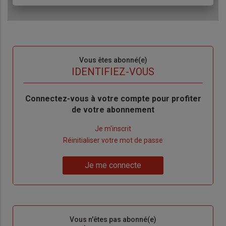
Sous-
Vous êtes abonné(e)
titre
TITRE
IDENTIFIEZ-VOUS
Body
Connectez-vous à votre compte pour profiter
de votre abonnement
Lien
Je m'inscrit
"Créer
Lien
Réinitialiser votre mot de passe
un
"Réinitialiser
Lien
nouveau
votre
Je me connecte
"Je
compte"
mot
me
de
connecte"
passe"
Sous-
Vous n'êtes pas abonné(e)