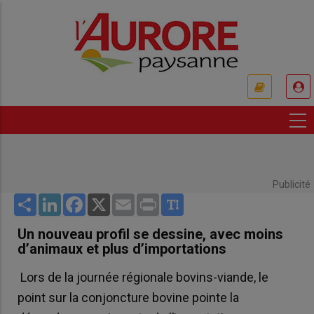
Aller
au
contenu
principal
USER
ACCOUNT
MENU
Publicité
Share
LinkedIn
Facebook
X
Email
Print
Un nouveau profil se dessine, avec moins
d’animaux et plus d’importations
Lors de la journée régionale bovins-viande, le
point sur la conjoncture bovine pointe la