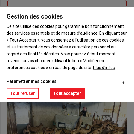
Sous-
Vous n'êtes pas abonné(e)
titre
TITRE
CRÉEZ UN COMPTE
Gestion des cookies
Ce site utilise des cookies pour garantir le bon fonctionnement
Body
Choisissez votre formule et créez votre
des services essentiels et de mesure d’audience. En cliquant sur
compte pour accéder à tout {nom-site}.
« Tout Accepter », vous consentez à l’utilisation de ces cookies
et au traitement de vos données à caractère personnel au
Lien
Créez un compte
regard des finalités décrites. Vous pourrez à tout moment
revenir sur vos choix, en utilisant le lien « Modifier mes
préférences cookies » en bas de page du site.
Plus d'infos
VOUS AIMEREZ AUSSI
Paramétrer mes cookies
Tout refuser
Tout accepter