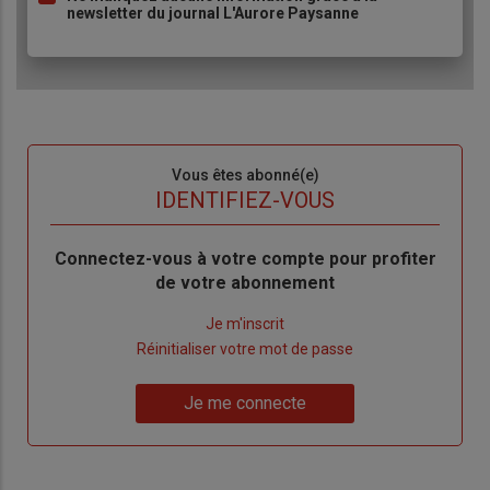
newsletter du journal L'Aurore Paysanne
Sous-
Vous êtes abonné(e)
titre
TITRE
IDENTIFIEZ-VOUS
Body
Connectez-vous à votre compte pour profiter
de votre abonnement
Lien
Je m'inscrit
"Créer
Lien
Réinitialiser votre mot de passe
un
"Réinitialiser
Lien
nouveau
votre
Je me connecte
"Je
compte"
mot
me
de
connecte"
passe"