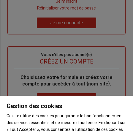
Lien
Je m'inscrit
"Créer
Lien
Réinitialiser votre mot de passe
un
"Réinitialiser
Lien
nouveau
votre
Je me connecte
"Je
compte"
mot
me
de
connecte"
passe"
Sous-
Vous n'êtes pas abonné(e)
titre
TITRE
CRÉEZ UN COMPTE
Body
Choisissez votre formule et créez votre
compte pour accéder à tout {nom-site}.
Lien
Créez un compte
Gestion des cookies
Ce site utilise des cookies pour garantir le bon fonctionnement
VOUS AIMEREZ AUSSI
des services essentiels et de mesure d’audience. En cliquant sur
« Tout Accepter », vous consentez à l’utilisation de ces cookies