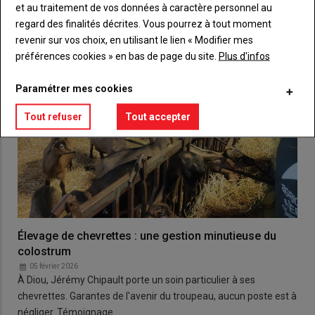
et au traitement de vos données à caractère personnel au
regard des finalités décrites. Vous pourrez à tout moment
revenir sur vos choix, en utilisant le lien « Modifier mes
préférences cookies » en bas de page du site.
Plus d'infos
Paramétrer mes cookies
Tout refuser
Tout accepter
Élevage de chevrettes : une gestion minutieuse du
colostrum
05 février 2026
À Diou, Jérémy Chipault porte un soin particulier à ses
chevrettes. Garantes de l'avenir du troupeau, aucun poste est à
négliger. Témoignage.