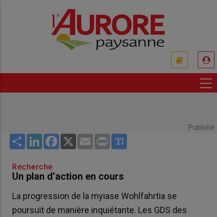
Aller
au
contenu
principal
USER
ACCOUNT
MENU
Publicité
Share
LinkedIn
Facebook
X
Email
Print
Recherche
Un plan d’action en cours
La progression de la myiase Wohlfahrtia se
poursuit de manière inquiétante. Les GDS des