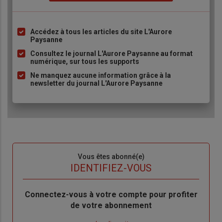
Accédez à tous les articles du site L'Aurore
Liste
Paysanne
à
Consultez le journal L'Aurore Paysanne au format
puce
numérique, sur tous les supports
Ne manquez aucune information grâce à la
newsletter du journal L'Aurore Paysanne
Sous-
Vous êtes abonné(e)
titre
TITRE
IDENTIFIEZ-VOUS
Body
Connectez-vous à votre compte pour profiter
de votre abonnement