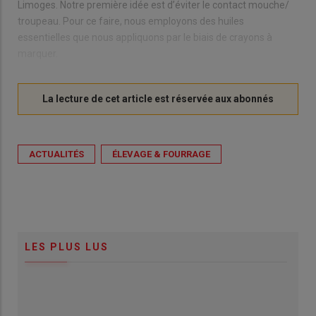
Limoges. Notre première idée est d’éviter le contact mouche/
troupeau. Pour ce faire, nous employons des huiles
essentielles que nous appliquons par le biais de crayons à
marquer.
ACTUALITÉS
ÉLEVAGE & FOURRAGE
LES PLUS LUS