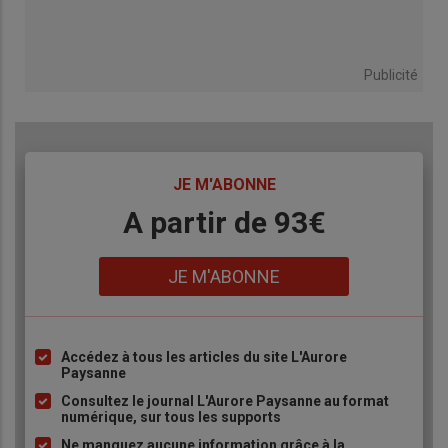
Publicité
TITRE
JE M'ABONNE
Body
A partir de 93€
Lien
JE M'ABONNE
Accédez à tous les articles du site L'Aurore
Liste
Paysanne
à
Consultez le journal L'Aurore Paysanne au format
puce
numérique, sur tous les supports
Ne manquez aucune information grâce à la