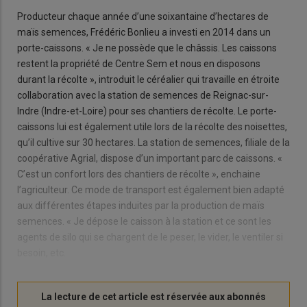
Producteur chaque année d’une soixantaine d’hectares de
maïs semences, Frédéric Bonlieu a investi en 2014 dans un
porte-caissons. « Je ne possède que le châssis. Les caissons
restent la propriété de Centre Sem et nous en disposons
durant la récolte », introduit le céréalier qui travaille en étroite
collaboration avec la station de semences de Reignac-sur-
Indre (Indre-et-Loire) pour ses chantiers de récolte. Le porte-
caissons lui est également utile lors de la récolte des noisettes,
qu’il cultive sur 30 hectares. La station de semences, filiale de la
coopérative Agrial, dispose d’un important parc de caissons. «
C’est un confort lors des chantiers de récolte », enchaine
l’agriculteur. Ce mode de transport est également bien adapté
aux différentes étapes induites par la production de maïs
semences. « Je dépose le caisson à la station et ce sont les
agents de silo qui se chargent de le peser, le vider, le ventiler si
besoin, etc.