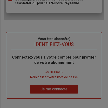
newsletter du journal L'Aurore Paysanne
Sous-
Vous êtes abonné(e)
titre
TITRE
IDENTIFIEZ-VOUS
Body
Connectez-vous à votre compte pour profiter
de votre abonnement
Lien
Je m'inscrit
"Créer
Lien
Réinitialiser votre mot de passe
un
"Réinitialiser
Lien
nouveau
votre
Je me connecte
"Je
compte"
mot
me
de
connecte"
passe"