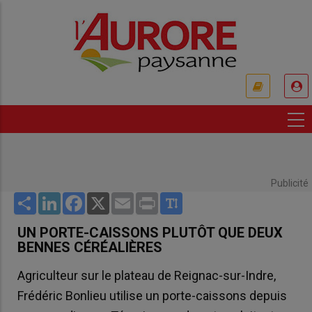
Aller
au
contenu
principal
USER
ACCOUNT
MENU
Publicité
Share
LinkedIn
Facebook
X
Email
Print
UN PORTE-CAISSONS PLUTÔT QUE DEUX
BENNES CÉRÉALIÈRES
Agriculteur sur le plateau de Reignac-sur-Indre,
Frédéric Bonlieu utilise un porte-caissons depuis