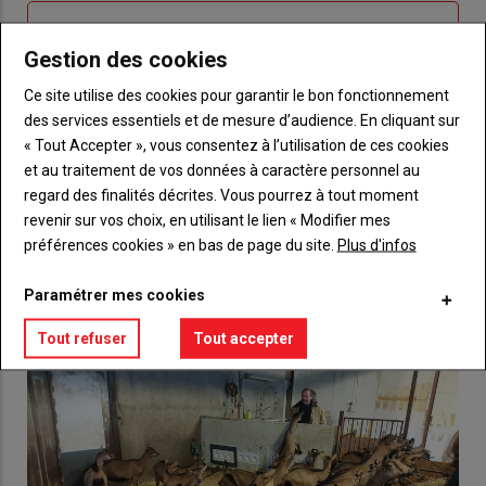
Sous-
Vous n'êtes pas abonné(e)
titre
TITRE
CRÉEZ UN COMPTE
Gestion des cookies
Ce site utilise des cookies pour garantir le bon fonctionnement
Body
Choisissez votre formule et créez votre
des services essentiels et de mesure d’audience. En cliquant sur
compte pour accéder à tout {nom-site}.
« Tout Accepter », vous consentez à l’utilisation de ces cookies
et au traitement de vos données à caractère personnel au
Lien
Créez un compte
regard des finalités décrites. Vous pourrez à tout moment
revenir sur vos choix, en utilisant le lien « Modifier mes
préférences cookies » en bas de page du site.
Plus d'infos
VOUS AIMEREZ AUSSI
Paramétrer mes cookies
Tout refuser
Tout accepter