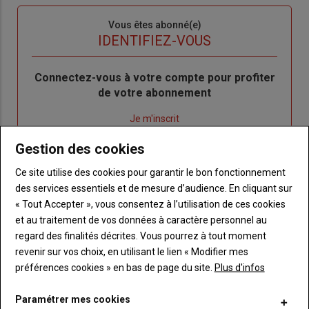
Sous-
Vous êtes abonné(e)
titre
TITRE
IDENTIFIEZ-VOUS
Body
Connectez-vous à votre compte pour profiter
de votre abonnement
Lien
Je m'inscrit
"Créer
Lien
Réinitialiser votre mot de passe
Gestion des cookies
un
"Réinitialiser
Lien
nouveau
votre
Je me connecte
Ce site utilise des cookies pour garantir le bon fonctionnement
"Je
compte"
mot
des services essentiels et de mesure d’audience. En cliquant sur
me
de
« Tout Accepter », vous consentez à l’utilisation de ces cookies
connecte"
passe"
et au traitement de vos données à caractère personnel au
regard des finalités décrites. Vous pourrez à tout moment
Sous-
Vous n'êtes pas abonné(e)
revenir sur vos choix, en utilisant le lien « Modifier mes
titre
TITRE
CRÉEZ UN COMPTE
préférences cookies » en bas de page du site.
Plus d'infos
Body
Choisissez votre formule et créez votre
Paramétrer mes cookies