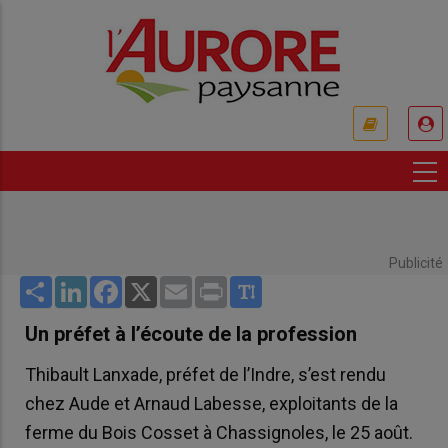
Aller
au
contenu
principal
USER
ACCOUNT
MENU
Publicité
Share
LinkedIn
Facebook
X
Email
Print
Un préfet à l’écoute de la profession
Thibault Lanxade, préfet de l’Indre, s’est rendu
chez Aude et Arnaud Labesse, exploitants de la
ferme du Bois Cosset à Chassignoles, le 25 août.