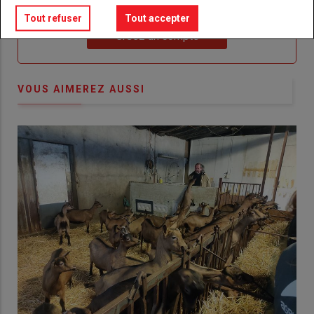
compte pour accéder à tout {nom-site}.
Tout refuser
Tout accepter
Lien
Créez un compte
VOUS AIMEREZ AUSSI