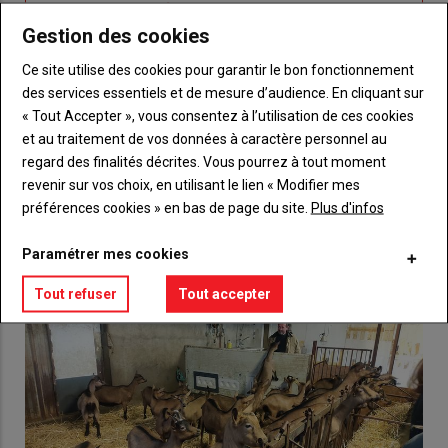
titre
TITRE
CRÉEZ UN COMPTE
Gestion des cookies
Body
Choisissez votre formule et créez votre
Ce site utilise des cookies pour garantir le bon fonctionnement
compte pour accéder à tout {nom-site}.
des services essentiels et de mesure d’audience. En cliquant sur
« Tout Accepter », vous consentez à l’utilisation de ces cookies
Lien
Créez un compte
et au traitement de vos données à caractère personnel au
regard des finalités décrites. Vous pourrez à tout moment
revenir sur vos choix, en utilisant le lien « Modifier mes
préférences cookies » en bas de page du site.
Plus d'infos
VOUS AIMEREZ AUSSI
Paramétrer mes cookies
Tout refuser
Tout accepter