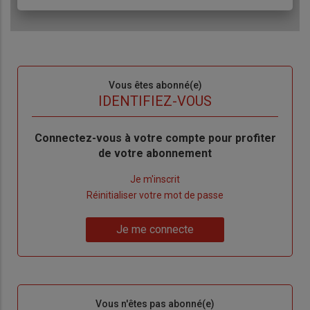
Sous-
Vous êtes abonné(e)
titre
TITRE
IDENTIFIEZ-VOUS
Body
Connectez-vous à votre compte pour profiter
de votre abonnement
Lien
Je m'inscrit
"Créer
Lien
Réinitialiser votre mot de passe
un
"Réinitialiser
Lien
nouveau
votre
Je me connecte
"Je
compte"
mot
me
de
connecte"
passe"
Sous-
Vous n'êtes pas abonné(e)