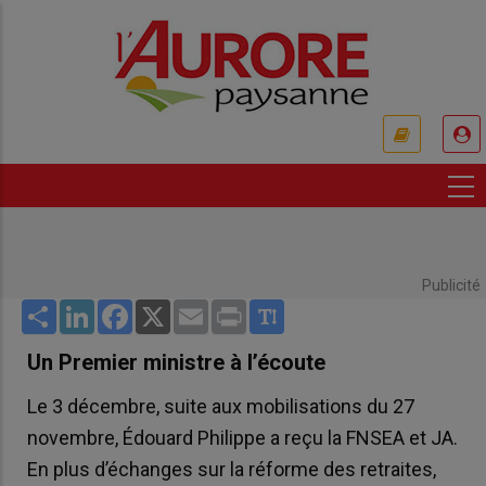
Aller
au
contenu
principal
USER
ACCOUNT
MENU
Publicité
Share
LinkedIn
Facebook
X
Email
Print
Un Premier ministre à l’écoute
Le 3 décembre, suite aux mobilisations du 27
novembre, Édouard Philippe a reçu la FNSEA et JA.
En plus d’échanges sur la réforme des retraites,