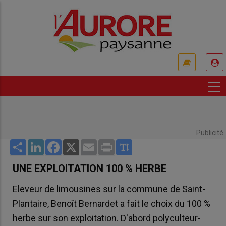
Aller
au
contenu
principal
USER
ACCOUNT
MENU
Publicité
Share
LinkedIn
Facebook
X
Email
Print
UNE EXPLOITATION 100 % HERBE
Eleveur de limousines sur la commune de Saint-
Plantaire, Benoît Bernardet a fait le choix du 100 %
herbe sur son exploitation. D'abord polyculteur-