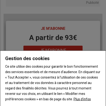
Publicité
TITRE
JE M'ABONNE
Body
A partir de 93€
Lien
JE M'ABONNE
Gestion des cookies
Ce site utilise des cookies pour garantir le bon fonctionnement
Accédez à tous les articles du site L'Aurore
Liste
des services essentiels et de mesure d’audience. En cliquant sur
Paysanne
à
« Tout Accepter », vous consentez à l’utilisation de ces cookies
Consultez le journal L'Aurore Paysanne au format
puce
et au traitement de vos données à caractère personnel au
numérique, sur tous les supports
regard des finalités décrites. Vous pourrez à tout moment
Ne manquez aucune information grâce à la
revenir sur vos choix, en utilisant le lien « Modifier mes
newsletter du journal L'Aurore Paysanne
préférences cookies » en bas de page du site.
Plus d'infos