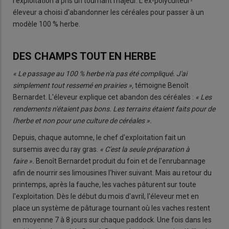
l'exploitation a pris un tournant majeur. L'ex-polyculteur-
éleveur a choisi d'abandonner les céréales pour passer à un
modèle 100 % herbe.
DES CHAMPS TOUT EN HERBE
« Le passage au 100 % herbe n'a pas été compliqué. J'ai
simplement tout ressemé en prairies »,
témoigne Benoît
Bernardet. L'éleveur explique cet abandon des céréales :
« Les
rendements n'étaient pas bons. Les terrains étaient faits pour de
l'herbe et non pour une culture de céréales ».
Depuis, chaque automne, le chef d'exploitation fait un
sursemis avec du ray gras.
« C'est la seule préparation à
faire ».
Benoît Bernardet produit du foin et de l'enrubannage
afin de nourrir ses limousines l'hiver suivant. Mais au retour du
printemps, après la fauche, les vaches pâturent sur toute
l'exploitation. Dès le début du mois d'avril, l'éleveur met en
place un système de pâturage tournant où les vaches restent
en moyenne 7 à 8 jours sur chaque paddock. Une fois dans les