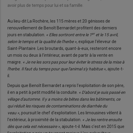
avoir plus de temps pour lui et sa famille.
Au lieu-dit La Rochère, les 115 mères et 20 génisses de
renouvellement de Benoît Bernardet profitent des derniers
er
jours en stabulation.
« Elles sortiront entre le 1
et le 15 avril,
selon le temps et la qualité de l'herbe »,
explique l'éleveur de
Saint-Plantaire. Les broutards, quant-à-eux, resteront encore
un mois ou deux à l'intérieur, avant de partir à la vente en
maigre.
« Je ne les sors pas pour leur éviter le stress de la mise à
l'herbe. Il faut du temps pour que l'animal s'y habitue »,
ajoute-t-
il.
Depuis que Benoît Bernardet a repris l'exploitation de son père,
il en a petit à petit modifié la conduite.
« D'abord je suis passé en
vêlage d'automne. Il y a moins de bêtes dans les bâtiments, ce
qui réduit les risques de contaminations de diarrhée du
veau »,
poursuit le chef d'exploitation. Les limousines vêlent à
l'extérieur, à proximité de la stabulation.
« Je les rentre ensuite
dès que cela est nécessaire »,
ajoute-t-il. Mais c'est en 2015 que