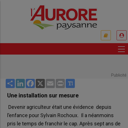
Aller
au
contenu
principal
USER
ACCOUNT
MENU
Publicité
Share
LinkedIn
Facebook
X
Email
Print
Une installation sur mesure
Devenir agriculteur était une évidence depuis
l’enfance pour Sylvain Rochoux. Il a néanmoins
pris le temps de franchir le cap. Après sept ans de