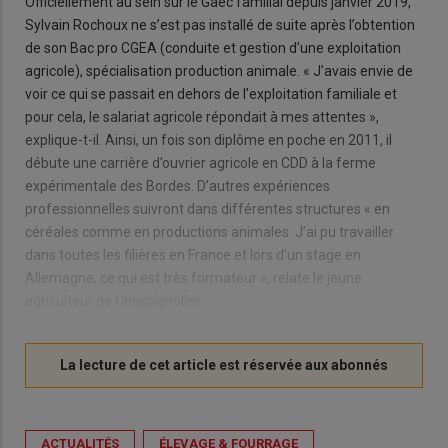
Officiellement au sein sur le Gaec familial depuis janvier 2019,
Sylvain Rochoux ne s’est pas installé de suite après l’obtention
de son Bac pro CGEA (conduite et gestion d’une exploitation
agricole), spécialisation production animale. « J’avais envie de
voir ce qui se passait en dehors de l’exploitation familiale et
pour cela, le salariat agricole répondait à mes attentes »,
explique-t-il. Ainsi, un fois son diplôme en poche en 2011, il
débute une carrière d’ouvrier agricole en CDD à la ferme
expérimentale des Bordes. D’autres expériences
professionnelles suivront dans différentes structures « en
céréales comme en productions animales. J’ai pu travailler
dans toutes les filières en France et lors d’un stage en
Allemagne, ce qui est très formateur », relate le jeune
agriculteur de Chassignolles.
ACTUALITÉS
ÉLEVAGE & FOURRAGE