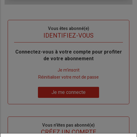
Sous-
Vous êtes abonné(e)
titre
TITRE
IDENTIFIEZ-VOUS
Body
Connectez-vous à votre compte pour profiter
de votre abonnement
Lien
Je m'inscrit
"Créer
Lien
Réinitialiser votre mot de passe
un
"Réinitialiser
Lien
nouveau
votre
Je me connecte
"Je
compte"
mot
me
de
connecte"
passe"
Sous-
Vous n'êtes pas abonné(e)
titre
TITRE
CRÉEZ UN COMPTE