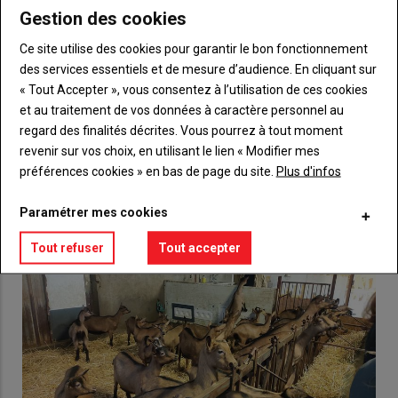
Gestion des cookies
Body
Choisissez votre formule et créez votre
Ce site utilise des cookies pour garantir le bon fonctionnement
compte pour accéder à tout {nom-site}.
des services essentiels et de mesure d’audience. En cliquant sur
« Tout Accepter », vous consentez à l’utilisation de ces cookies
Lien
Créez un compte
et au traitement de vos données à caractère personnel au
regard des finalités décrites. Vous pourrez à tout moment
revenir sur vos choix, en utilisant le lien « Modifier mes
VOUS AIMEREZ AUSSI
préférences cookies » en bas de page du site.
Plus d'infos
Paramétrer mes cookies
Tout refuser
Tout accepter