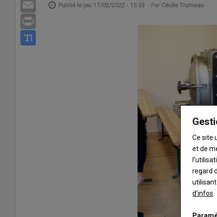
Email
Publié le
jeu 17/02/2022 - 15:53
- Par
Cécile Trumeau
Print
Gesti
Ce site 
et de m
l’utilis
regard d
utilisan
d'infos
Paramé