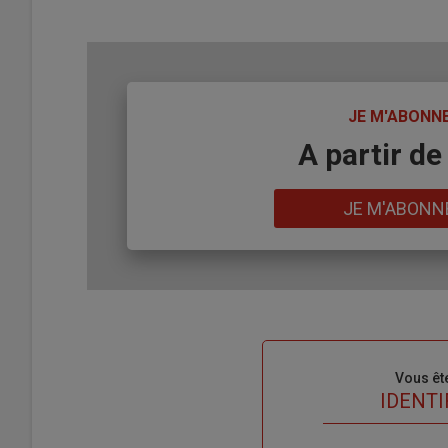
TITRE
JE M'ABONN
Body
A partir de
Lien
JE M'ABONN
Sous-
Vous êt
titre
TITRE
IDENTI