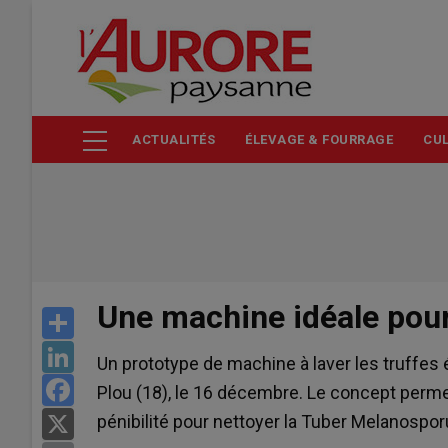
Aller
au
contenu
principal
ACTUALITÉS
ÉLEVAGE & FOURRAGE
CUL
Une machine idéale pour 
Share
LinkedIn
Un prototype de machine à laver les truffes 
Facebook
Plou (18), le 16 décembre. Le concept permet
pénibilité pour nettoyer la Tuber Melanospo
X