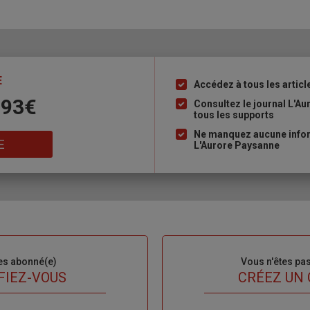
E
Accédez à tous les articl
Liste
 93€
à
Consultez le journal L'A
tous les supports
puce
Ne manquez aucune inform
E
L'Aurore Paysanne
es abonné(e)
Sous-
Vous n'êtes pa
titre
FIEZ-VOUS
TITRE
CRÉEZ UN