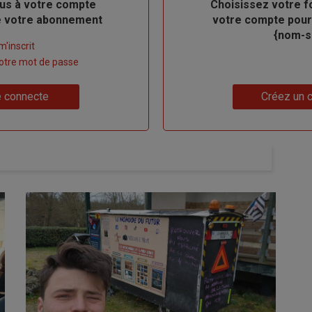
us à votre compte
Body
Choisissez votre f
de votre abonnement
votre compte pour
{nom-si
m'inscrit
 votre mot de passe
Lien
 connecte
Créez un 