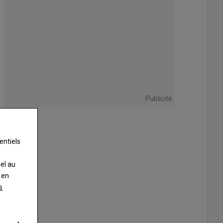
Publicité
entiels
nel au
 en
s