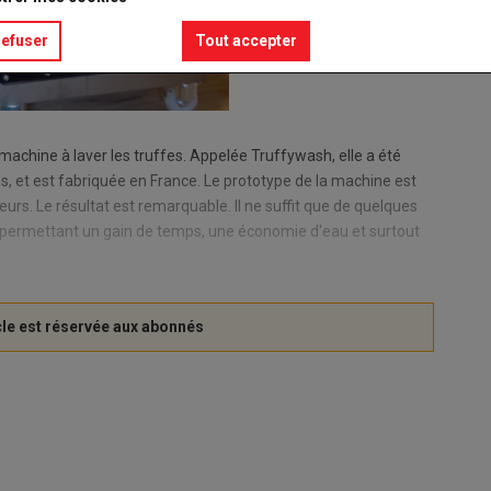
refuser
Tout accepter
machine à laver les truffes. Appelée Truffywash, elle a été
s, et est fabriquée en France. Le prototype de la machine est
urs. Le résultat est remarquable. Il ne suffit que de quelques
e permettant un gain de temps, une économie d'eau et surtout