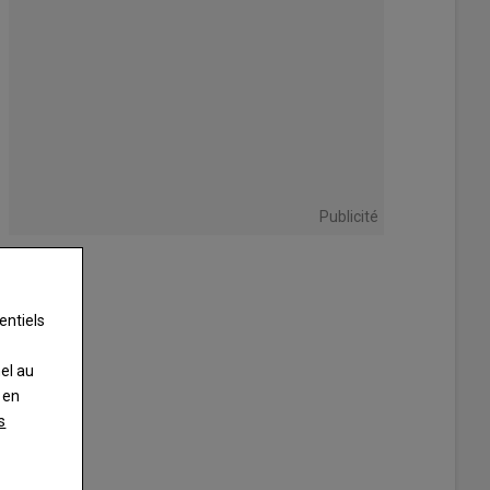
Publicité
entiels
nel au
 en
s