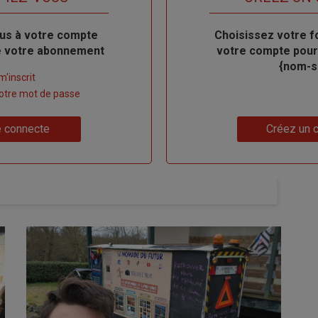
us à votre compte
Body
Choisissez votre f
de votre abonnement
votre compte pour
{nom-si
m'inscrit
 votre mot de passe
Lien
 connecte
Créez un 