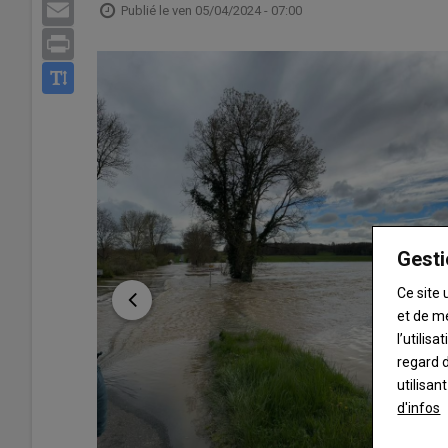
Email
Publié le
ven 05/04/2024 - 07:00
Print
Gesti
Ce site 
et de m
l’utilis
regard d
utilisan
d'infos