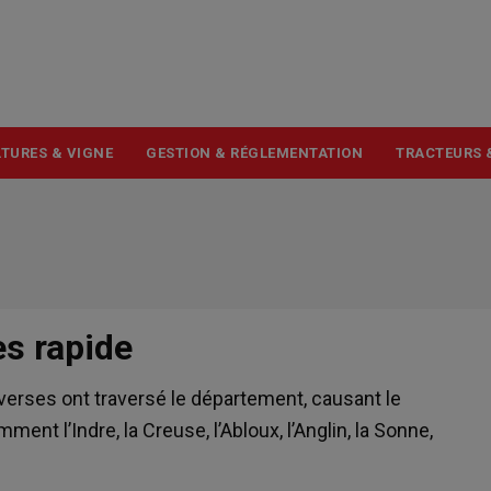
USER
ACCOUNT
MENU
TURES & VIGNE
GESTION & RÉGLEMENTATION
TRACTEURS 
s rapide
averses ont traversé le département, causant le
t l’Indre, la Creuse, l’Abloux, l’Anglin, la Sonne,