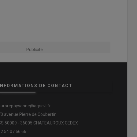
Publicité
INFORMATIONS DE CONTACT
aurorepaysanne@agricvl.fr
70 avenue Pierre de Coubertin
CS 50009 - 36005 CHATEAUROUX CEDEX
02.54.07.66.66