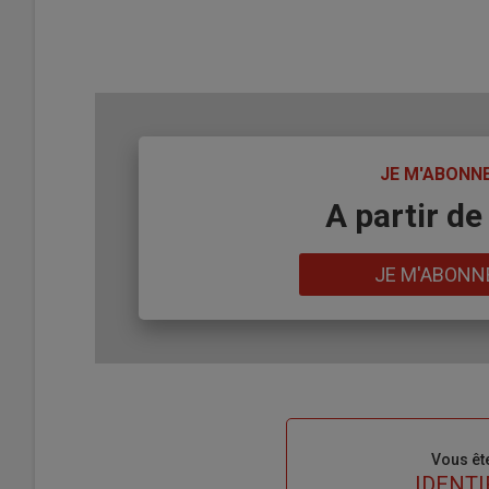
TITRE
JE M'ABONN
Body
A partir de
Lien
JE M'ABONN
Sous-
Vous êt
titre
TITRE
IDENTI