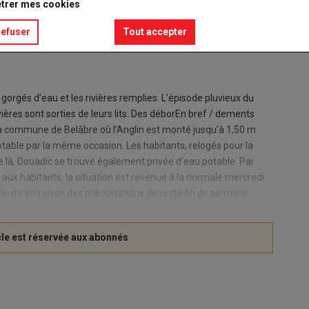
trer mes cookies
refuser
Tout accepter
gorgés d’eau et les rivières remplies. L’épisode pluvieux du
ières sont sorties de leurs lits. Des déborEn bref / dements
a commune de Belâbre où l’Anglin est monté jusqu’à 1,50 m
table par la même occasion. Les habitants, relogés pour la
e là, Douadic se trouve également privée d’eau potable. Par
s aux habitants, la situation est revenue à la normale mercredi.
lente en raison des précipitations de cette fin de semaine.