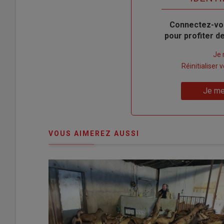
Body
Connectez-vo
pour profiter 
Lien
Je 
"Créer
Lien
Réinitialiser
un
"Réinitialiser
Lien
nouveau
votre
Je me
"Je
compte"
mot
me
de
connecte"
passe"
VOUS AIMEREZ AUSSI