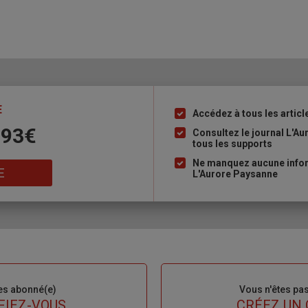
E
Accédez à tous les articl
Liste
 93€
à
Consultez le journal L'A
tous les supports
puce
Ne manquez aucune inform
E
L'Aurore Paysanne
es abonné(e)
Sous-
Vous n'êtes pa
titre
FIEZ-VOUS
TITRE
CRÉEZ UN