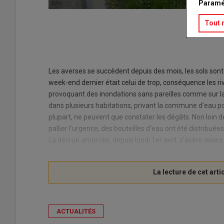
Paramé
Tout 
Les averses se succèdent depuis des mois, les sols sont 
week-end dernier était celui de trop, conséquence les riv
provoquant des inondations sans pareilles comme sur l
dans plusieurs habitations, privant la commune d’eau po
plupart, ne peuvent que constater les dégâts. Non loin d
pallier l’urgence, des bouteilles d’eau ont été distribuée
La décrue amorcée, depuis lundi 1er avril, s’avère assez 
ACTUALITÉS