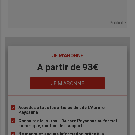
Publicité
TITRE
JE M'ABONNE
Body
A partir de 93€
Lien
JE M'ABONNE
Accédez à tous les articles du site L'Aurore
Liste
Paysanne
à
Consultez le journal L'Aurore Paysanne au format
puce
numérique, sur tous les supports
Ne manquez aucune information grâce à la