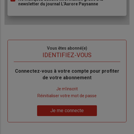
newsletter du journal L'Aurore Paysanne
Sous-
Vous êtes abonné(e)
titre
TITRE
IDENTIFIEZ-VOUS
Body
Connectez-vous à votre compte pour profiter
de votre abonnement
Lien
Je m'inscrit
"Créer
Lien
Réinitialiser votre mot de passe
un
"Réinitialiser
Lien
nouveau
votre
Je me connecte
"Je
compte"
mot
me
de
connecte"
passe"