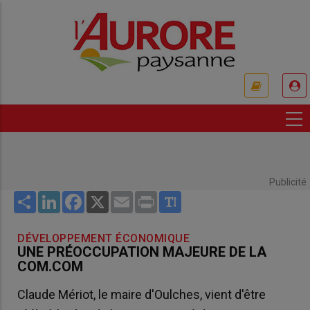
Aller
au
contenu
principal
USER
ACCOUNT
MENU
Publicité
Share
LinkedIn
Facebook
X
Email
Print
DÉVELOPPEMENT ÉCONOMIQUE
UNE PRÉOCCUPATION MAJEURE DE LA
COM.COM
Claude Mériot, le maire d'Oulches, vient d'être