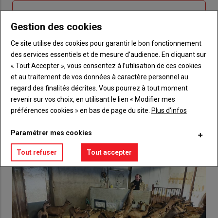
Sous-
Vous n'êtes pas abonné(e)
titre
TITRE
CRÉEZ UN COMPTE
Gestion des cookies
Ce site utilise des cookies pour garantir le bon fonctionnement
Body
Choisissez votre formule et créez votre
des services essentiels et de mesure d’audience. En cliquant sur
compte pour accéder à tout {nom-site}.
« Tout Accepter », vous consentez à l’utilisation de ces cookies
et au traitement de vos données à caractère personnel au
Lien
Créez un compte
regard des finalités décrites. Vous pourrez à tout moment
revenir sur vos choix, en utilisant le lien « Modifier mes
préférences cookies » en bas de page du site.
Plus d'infos
VOUS AIMEREZ AUSSI
Paramétrer mes cookies
Tout refuser
Tout accepter