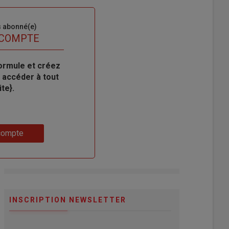
s abonné(e)
 COMPTE
ormule et créez
 accéder à tout
te}.
compte
INSCRIPTION NEWSLETTER