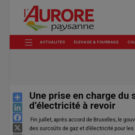
Aller
au
contenu
principal
ACTUALITÉS
ÉLEVAGE & FOURRAGE
CUL
Une prise en charge du 
Share
d’électricité à revoir
LinkedIn
Facebook
Fin juillet, après accord de Bruxelles, le g
X
des surcoûts de gaz et d’électricité pour le