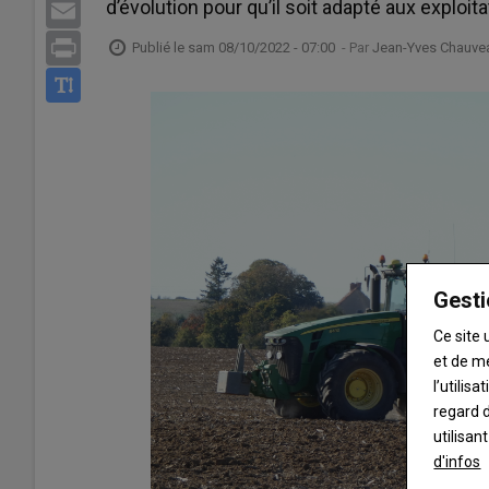
d’évolution pour qu’il soit adapté aux exploit
Email
Print
Publié le
sam 08/10/2022 - 07:00
- Par
Jean-Yves Chauve
Gesti
Ce site 
et de m
l’utilis
regard d
utilisan
d'infos