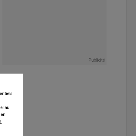
Publicité
entiels
nel au
 en
s