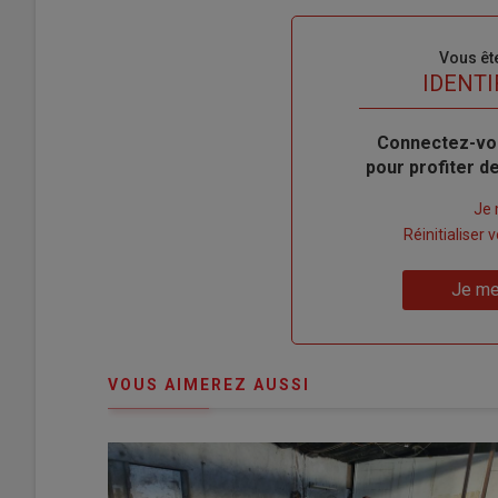
Sous-
Vous êt
titre
TITRE
IDENTI
Body
Connectez-vo
pour profiter 
Lien
Je 
"Créer
Lien
Réinitialiser
un
"Réinitialiser
Lien
nouveau
votre
Je me
"Je
compte"
mot
me
de
connecte"
passe"
VOUS AIMEREZ AUSSI