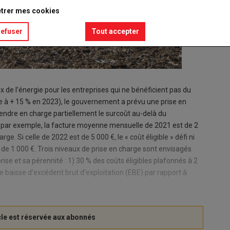
trer mes cookies
refuser
Tout accepter
x de l’énergie pour les entreprises qui ne bénéficient pas du
itée à + 15 % en 2023), le gouvernement a prévu une prise en
endre en charge partiellement le surcoût au-delà du
si, par exemple, la facture moyenne mensuelle de 2021 est de 2
ge. Si celle de 2022 est de 5 000 €, le « coût éligible » défi ni
st de 1 000 €. Trois niveaux de prise en charge sont envisagés
prise et sa pérennité : 1) 30 % des coûts éligibles plafonnés à 2
e baisse d’excédent brut d’exploitation (EBE) par rapport à