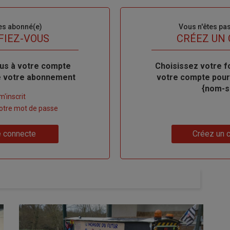
es abonné(e)
Sous-
Vous n'êtes pa
titre
FIEZ-VOUS
TITRE
CRÉEZ UN
us à votre compte
Body
Choisissez votre f
de votre abonnement
votre compte pour
{nom-si
m'inscrit
 votre mot de passe
Lien
 connecte
Créez un 