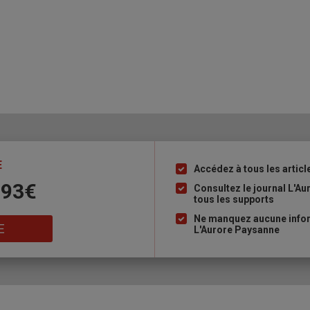
E
Accédez à tous les articl
Liste
 93€
à
Consultez le journal L'A
tous les supports
puce
Ne manquez aucune inform
E
L'Aurore Paysanne