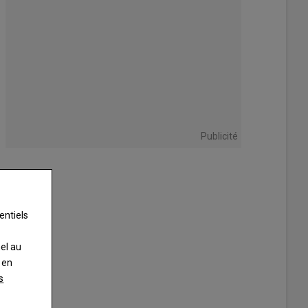
Publicité
entiels
nel au
 en
s