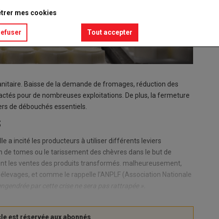
trer mes cookies
refuser
Tout accepter
 sanitaire. Baisse de la demande de fromages, réduction des
actés pour de nombreuses exploitations. De plus, la fermeture
ers de débouchés essentiels.
S
le a incité les producteurs à utiliser différents leviers
on de tomes ou le tarissement des chèvres dans le but de
ement les ventes des produits transformés. malheureusement,
s élevages, et comme le rappelle l’ANPLF (Association Nationale
engendrée par cette crise ne sera pas rattrapée ».