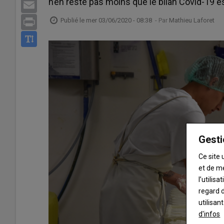
n’en reste pas moins que le bilan Covid-19 es
Email
Publié le
mer 03/06/2020 - 08:38
- Par
Mathieu Laforet
Print
Gesti
Ce site 
et de m
l’utilis
regard d
utilisan
d'infos