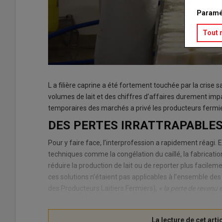
Paramé
Tout 
L a filière caprine a été fortement touchée par la crise
volumes de lait et des chiffres d’affaires durement imp
temporaires des marchés a privé les producteurs fermi
DES PERTES IRRATTRAPABLE
Pour y faire face, l’interprofession a rapidement réagi. El
techniques comme la congélation du caillé, la fabricati
réduire la production de lait ou de reporter plus facil
ces solutions n’étaient pas applicables à l’ensemble de
des Producteurs Laitiers Fermiers),
« la perte de revenu 