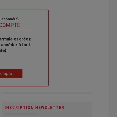
s abonné(e)
 COMPTE
ormule et créez
 accéder à tout
te}.
compte
INSCRIPTION NEWSLETTER