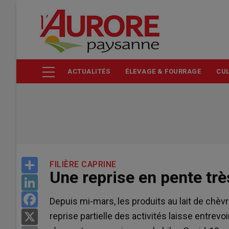
Aller
au
contenu
principal
ACTUALITÉS
ÉLEVAGE & FOURRAGE
CUL
Share
FILIÈRE CAPRINE
Une reprise en pente tr
LinkedIn
Facebook
Depuis mi-mars, les produits au lait de chèv
reprise partielle des activités laisse entrevo
X