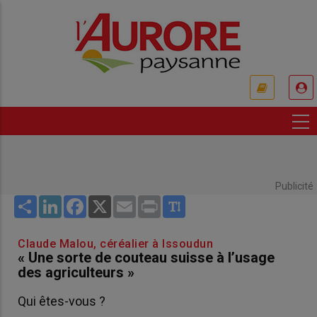
Aller
au
contenu
principal
USER
ACCOUNT
MENU
Publicité
Share
LinkedIn
Facebook
X
Email
Print
Claude Malou, céréalier à Issoudun
« Une sorte de couteau suisse à l’usage
des agriculteurs »
Qui êtes-vous ?