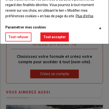
regard des finalités décrites. Vous pourrez à tout moment
un
"Réinitialiser
Lien
revenir sur vos choix, en utilisant le lien « Modifier mes
nouveau
votre
Je me connecte
"Je
préférences cookies » en bas de page du site.
Plus d'infos
compte"
mot
me
de
connecte"
Paramétrer mes cookies
passe"
Tout refuser
Tout accepter
Sous-
Vous n'êtes pas abonné(e)
titre
TITRE
CRÉEZ UN COMPTE
Body
Choisissez votre formule et créez votre
compte pour accéder à tout {nom-site}.
Lien
Créez un compte
VOUS AIMEREZ AUSSI