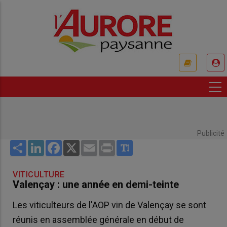
Aller
au
contenu
principal
USER
ACCOUNT
MENU
Publicité
Share
LinkedIn
Facebook
X
Email
Print
VITICULTURE
Valençay : une année en demi-teinte
Les viticulteurs de l'AOP vin de Valençay se sont
réunis en assemblée générale en début de