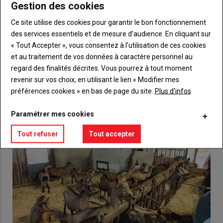
Gestion des cookies
Body
Choisissez votre formule et créez votre
compte pour accéder à tout {nom-site}.
Ce site utilise des cookies pour garantir le bon fonctionnement
des services essentiels et de mesure d’audience. En cliquant sur
Lien
Créez un compte
« Tout Accepter », vous consentez à l’utilisation de ces cookies
et au traitement de vos données à caractère personnel au
regard des finalités décrites. Vous pourrez à tout moment
revenir sur vos choix, en utilisant le lien « Modifier mes
VOUS AIMEREZ AUSSI
préférences cookies » en bas de page du site.
Plus d'infos
Paramétrer mes cookies
Tout refuser
Tout accepter