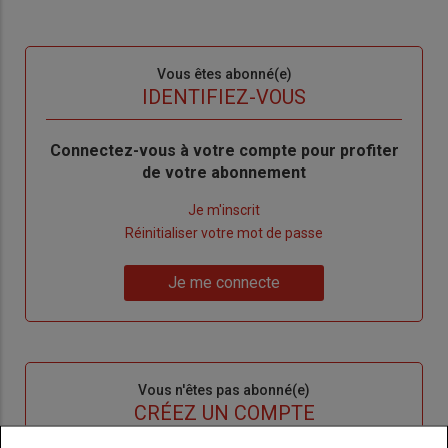
Sous-
Vous êtes abonné(e)
titre
TITRE
IDENTIFIEZ-VOUS
Body
Connectez-vous à votre compte pour profiter
de votre abonnement
Lien
Je m'inscrit
"Créer
Lien
Réinitialiser votre mot de passe
un
"Réinitialiser
Lien
nouveau
votre
Je me connecte
"Je
compte"
mot
me
de
connecte"
passe"
Sous-
Vous n'êtes pas abonné(e)
titre
TITRE
CRÉEZ UN COMPTE