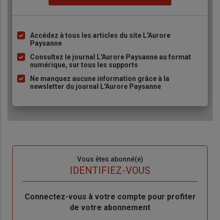
Accédez à tous les articles du site L'Aurore
Liste
Paysanne
à
Consultez le journal L'Aurore Paysanne au format
puce
numérique, sur tous les supports
Ne manquez aucune information grâce à la
newsletter du journal L'Aurore Paysanne
Sous-
Vous êtes abonné(e)
titre
TITRE
IDENTIFIEZ-VOUS
Body
Connectez-vous à votre compte pour profiter
de votre abonnement