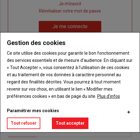
Lien
Je m'inscrit
"Créer
Lien
Réinitialiser votre mot de passe
un
"Réinitialiser
Lien
nouveau
votre
Je me connecte
"Je
compte"
mot
me
de
Gestion des cookies
connecte"
passe"
Ce site utilise des cookies pour garantir le bon fonctionnement
Sous-
Vous n'êtes pas abonné(e)
des services essentiels et de mesure d’audience. En cliquant sur
titre
TITRE
CRÉEZ UN COMPTE
« Tout Accepter », vous consentez à l’utilisation de ces cookies
et au traitement de vos données à caractère personnel au
regard des finalités décrites. Vous pourrez à tout moment
Body
Choisissez votre formule et créez votre
revenir sur vos choix, en utilisant le lien « Modifier mes
compte pour accéder à tout {nom-site}.
préférences cookies » en bas de page du site.
Plus d'infos
Lien
Créez un compte
Paramétrer mes cookies
Tout refuser
Tout accepter
VOUS AIMEREZ AUSSI