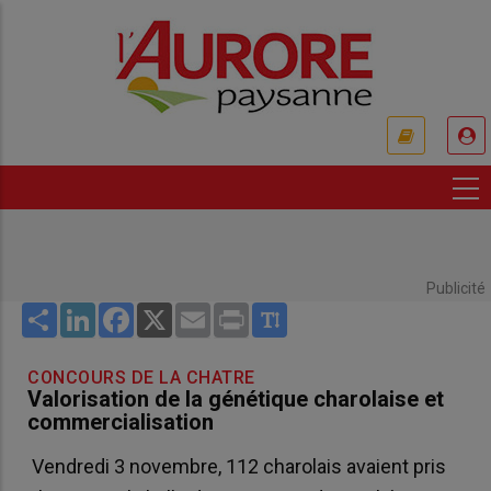
Aller
au
contenu
principal
USER
ACCOUNT
MENU
Publicité
Share
LinkedIn
Facebook
X
Email
Print
CONCOURS DE LA CHATRE
Valorisation de la génétique charolaise et
commercialisation
Vendredi 3 novembre, 112 charolais avaient pris