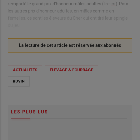
remporté le grand prix d’honneur mâles adultes (lire
ici
). Pour
les autres prix d’honneur adultes, en mâles comme en
femelles, ce sont les éleveurs du Cher qui ont tiré leur épingle
du jeu.
ACTUALITÉS
ÉLEVAGE & FOURRAGE
BOVIN
LES PLUS LUS