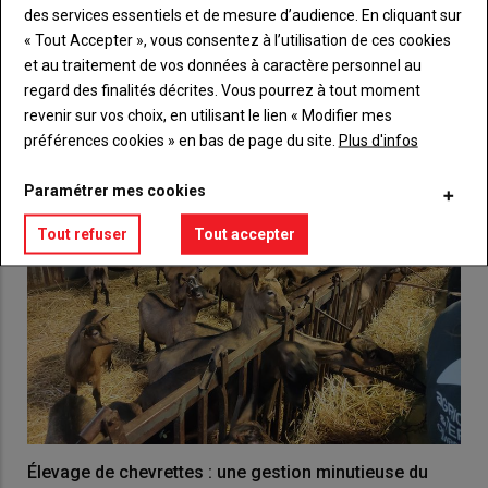
des services essentiels et de mesure d’audience. En cliquant sur
« Tout Accepter », vous consentez à l’utilisation de ces cookies
VOUS AIMEREZ AUSSI
et au traitement de vos données à caractère personnel au
regard des finalités décrites. Vous pourrez à tout moment
revenir sur vos choix, en utilisant le lien « Modifier mes
préférences cookies » en bas de page du site.
Plus d'infos
Paramétrer mes cookies
Tout refuser
Tout accepter
Élevage de chevrettes : une gestion minutieuse du