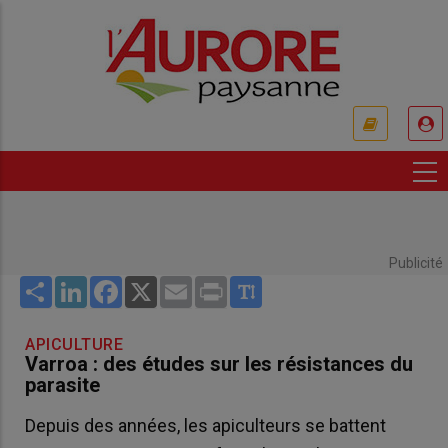
Aller
au
contenu
principal
USER
ACCOUNT
MENU
Publicité
Share
LinkedIn
Facebook
X
Email
Print
APICULTURE
Varroa : des études sur les résistances du
parasite
Depuis des années, les apiculteurs se battent