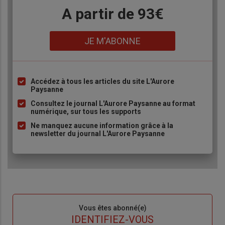
Body
A partir de 93€
Lien
JE M'ABONNE
Accédez à tous les articles du site L'Aurore
Liste
Paysanne
à
Consultez le journal L'Aurore Paysanne au format
puce
numérique, sur tous les supports
Ne manquez aucune information grâce à la
newsletter du journal L'Aurore Paysanne
Sous-
Vous êtes abonné(e)
titre
TITRE
IDENTIFIEZ-VOUS