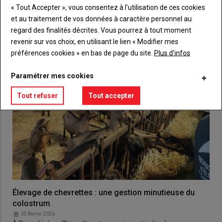
VOUS AIMEREZ AUSSI
« Tout Accepter », vous consentez à l’utilisation de ces cookies
et au traitement de vos données à caractère personnel au
regard des finalités décrites. Vous pourrez à tout moment
revenir sur vos choix, en utilisant le lien « Modifier mes
préférences cookies » en bas de page du site.
Plus d'infos
Paramétrer mes cookies
Tout refuser
Tout accepter
Élevage de chevrettes : une gestion minutieuse du
colostrum
05 février 2026