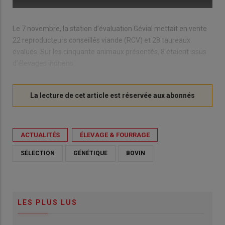
Le 7 novembre, la station d’évaluation Gévial mettait en vente
22 reproducteurs conseillés viande (RCV) et 28 taureaux
évalués. Sur les cinquante animaux présentés, 8 étaient issus
d’élevages indriens.
ACTUALITÉS
ÉLEVAGE & FOURRAGE
SÉLECTION
GÉNÉTIQUE
BOVIN
LES PLUS LUS