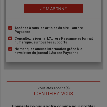
Lien
JE M'ABONNE
Accédez à tous les articles du site L'Aurore
Liste
Paysanne
à
Consultez le journal L'Aurore Paysanne au format
puce
numérique, sur tous les supports
Ne manquez aucune information grâce à la
newsletter du journal L'Aurore Paysanne
Sous-
Vous êtes abonné(e)
titre
TITRE
IDENTIFIEZ-VOUS
Body
Connectez-vous à votre compte pour profiter