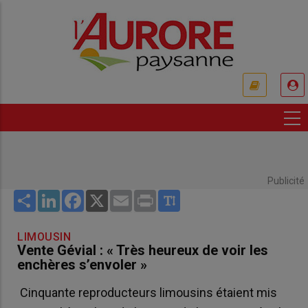
Aller
au
contenu
principal
USER
ACCOUNT
MENU
Publicité
Share
LinkedIn
Facebook
X
Email
Print
LIMOUSIN
Vente Gévial : « Très heureux de voir les
enchères s’envoler »
Cinquante reproducteurs limousins étaient mis