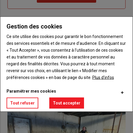
"Je
compte"
mot
me
de
connecte"
passe"
Gestion des cookies
Sous-
Vous n'êtes pas abonné(e)
titre
TITRE
CRÉEZ UN COMPTE
Ce site utilise des cookies pour garantir le bon fonctionnement
des services essentiels et de mesure d’audience. En cliquant sur
« Tout Accepter », vous consentez à l’utilisation de ces cookies
Body
Choisissez votre formule et créez votre
et au traitement de vos données à caractère personnel au
compte pour accéder à tout {nom-site}.
regard des finalités décrites. Vous pourrez à tout moment
revenir sur vos choix, en utilisant le lien « Modifier mes
Lien
Créez un compte
préférences cookies » en bas de page du site.
Plus d'infos
Paramétrer mes cookies
VOUS AIMEREZ AUSSI
Tout refuser
Tout accepter