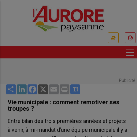
Aller
au
contenu
principal
USER
ACCOUNT
MENU
Publicité
Share
LinkedIn
Facebook
X
Email
Print
Vie municipale : comment remotiver ses
troupes ?
Entre bilan des trois premières années et projets
à venir, à mi-mandat d’une équipe municipale il y a