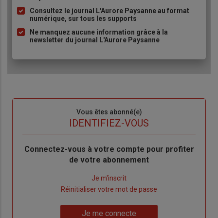
à
Consultez le journal L'Aurore Paysanne au format
puce
numérique, sur tous les supports
Ne manquez aucune information grâce à la
newsletter du journal L'Aurore Paysanne
Sous-
Vous êtes abonné(e)
titre
TITRE
IDENTIFIEZ-VOUS
Body
Connectez-vous à votre compte pour profiter
de votre abonnement
Lien
Je m'inscrit
"Créer
Lien
Réinitialiser votre mot de passe
un
"Réinitialiser
Lien
nouveau
votre
Je me connecte