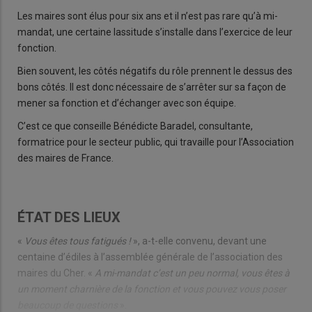
Les maires sont élus pour six ans et il n’est pas rare qu’à mi-
mandat, une certaine lassitude s’installe dans l’exercice de leur
fonction.
Bien souvent, les côtés négatifs du rôle prennent le dessus des
bons côtés. Il est donc nécessaire de s’arrêter sur sa façon de
mener sa fonction et d’échanger avec son équipe.
C’est ce que conseille Bénédicte Baradel, consultante,
formatrice pour le secteur public, qui travaille pour l’Association
des maires de France.
ÉTAT DES LIEUX
«
Vous êtes tous fatigués !
», a-t-elle convenu, devant une
centaine d’édiles à l’assemblée générale de l’association des
maires du Cher. «
A mi-mandat c’est un peu normal, vous êtes à
un moment charnière de la fonction et vous pouvez vous poser
beaucoup de questions
».