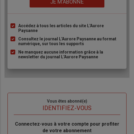
JE M'ABONNE
Accédez à tous les articles du site L'Aurore
Liste
Paysanne
à
Consultez le journal L'Aurore Paysanne au format
puce
numérique, sur tous les supports
Ne manquez aucune information grâce à la
newsletter du journal L'Aurore Paysanne
Sous-
Vous êtes abonné(e)
titre
TITRE
IDENTIFIEZ-VOUS
Body
Connectez-vous à votre compte pour profiter
de votre abonnement