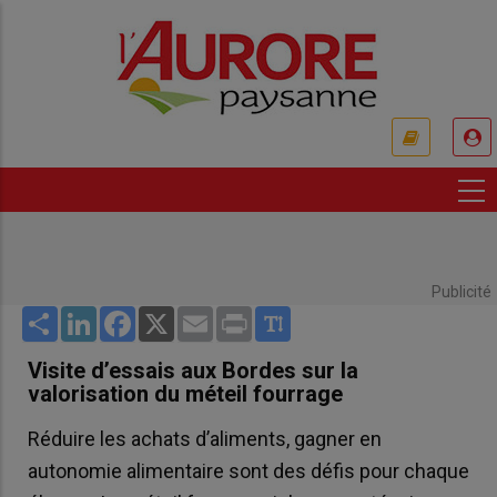
Aller
au
contenu
principal
USER
ACCOUNT
MENU
Publicité
Share
LinkedIn
Facebook
X
Email
Print
Visite d’essais aux Bordes sur la
valorisation du méteil fourrage
Réduire les achats d’aliments, gagner en
autonomie alimentaire sont des défis pour chaque