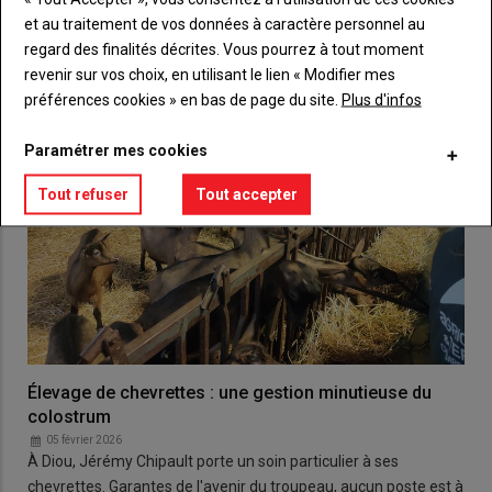
et au traitement de vos données à caractère personnel au
regard des finalités décrites. Vous pourrez à tout moment
revenir sur vos choix, en utilisant le lien « Modifier mes
préférences cookies » en bas de page du site.
Plus d'infos
Paramétrer mes cookies
Tout refuser
Tout accepter
Élevage de chevrettes : une gestion minutieuse du
colostrum
05 février 2026
À Diou, Jérémy Chipault porte un soin particulier à ses
chevrettes. Garantes de l'avenir du troupeau, aucun poste est à