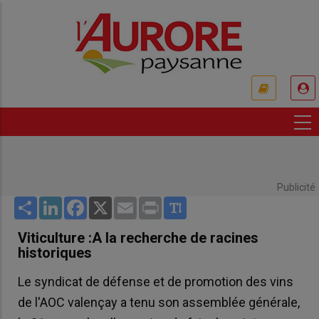
Aller
au
contenu
principal
USER
ACCOUNT
MENU
Publicité
Share
LinkedIn
Facebook
X
Email
Print
Viticulture :A la recherche de racines
historiques
Le syndicat de défense et de promotion des vins
de l'AOC valençay a tenu son assemblée générale,