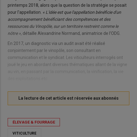
printemps 2018, alors que la question de la stratégie se posait
pour l'appellation.
« L'idée est que l'appellation bénéficie d'un
accompagnement bénéficiant des compétences et des
ressources du Vinopôle, sur un territoire restreint comme le
nôtre »,
détaille Alexandrine Normand, animatrice de l'ODG.
En 2017, un diagnostic via un audit avait été réalisé
conjointement par le vinopôle, son consultant en
communication et le syndicat. Les viticulteurs interrogés ont
joué le jeu en abordant diverses thématiques allant de la vigne
au vin, en passant par la communication, la vinification, la vie
des exploitations etc.
ÉLEVAGE & FOURRAGE
VITICULTURE