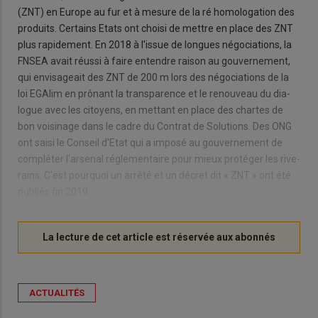
(ZNT) en Eu­rope au fur et à me­sure de la ré ho­mo­lo­ga­tion des
pro­duits. Cer­tains Etats ont choisi de mettre en place des ZNT
plus ra­pi­de­ment. En 2018 à l'is­sue de longues né­go­cia­tions, la
FNSEA avait réussi à faire en­tendre rai­son au gou­ver­ne­ment,
qui en­vi­sa­geait des ZNT de 200 m lors des né­go­cia­tions de la
loi EGAlim
en prô­nant la trans­pa­rence et le re­nou­veau du dia­
logue avec les ci­toyens, en met­tant en place des chartes de
bon voi­si­nage dans le cadre du Contrat de So­lu­tions. Des ONG
ont saisi le Conseil d'Etat qui a im­posé au gou­ver­ne­ment de
com­plé­ter l'ar­se­nal ré­gle­men­taire pour mieux pro­té­ger les ri­ve­
rains. C'est pour­quoi un ar­rêté et un dé­cret dit « ZNT » ont été
pu­bliés fin 2019.
ACTUALITÉS