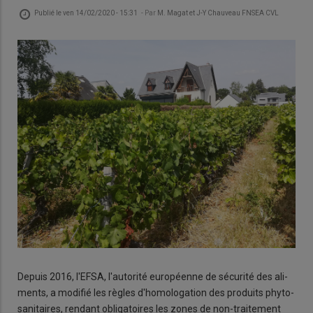
Publié le
ven 14/02/2020 - 15:31
- Par
M. Magat et J-Y Chauveau FNSEA CVL
Depuis 2016, l'EFSA, l'au­to­rité eu­ro­péenne de sé­cu­rité des ali­
ments, a mo­di­fié les règles d'ho­mo­lo­ga­tion des pro­duits phy­to­
sa­ni­taires, ren­dant obli­ga­toires les zones de non-trai­te­ment