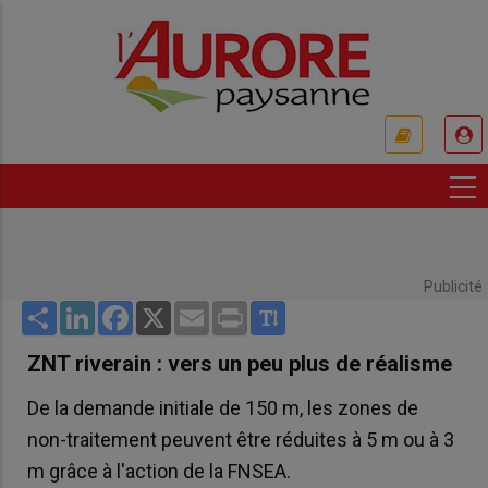
Aller
au
contenu
principal
USER
ACCOUNT
MENU
Publicité
Share
LinkedIn
Facebook
X
Email
Print
ZNT riverain : vers un peu plus de réalisme
De la demande initiale de 150 m, les zones de
non-traitement peuvent être réduites à 5 m ou à 3
m grâce à l'action de la FNSEA.