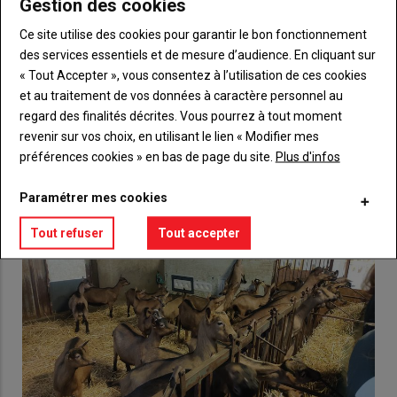
Gestion des cookies
Body
Choisissez votre formule et créez votre
compte pour accéder à tout {nom-site}.
Ce site utilise des cookies pour garantir le bon fonctionnement
des services essentiels et de mesure d’audience. En cliquant sur
Lien
Créez un compte
« Tout Accepter », vous consentez à l’utilisation de ces cookies
et au traitement de vos données à caractère personnel au
regard des finalités décrites. Vous pourrez à tout moment
VOUS AIMEREZ AUSSI
revenir sur vos choix, en utilisant le lien « Modifier mes
préférences cookies » en bas de page du site.
Plus d'infos
Paramétrer mes cookies
Tout refuser
Tout accepter