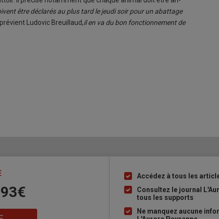
abattoir. Il pré­cise no­tam­ment que chaque ani­mal doit être an­
vent être dé­cla­rés au plus tard le jeudi soir pour un abat­tage
pré­vient Lu­do­vic Breuillaud,
il en va du bon fonc­tion­ne­ment de
E
Accédez à tous les articl
Liste
 93€
à
Consultez le journal L'A
tous les supports
puce
Ne manquez aucune inform
E