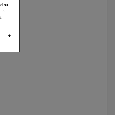
nel au
 en
s