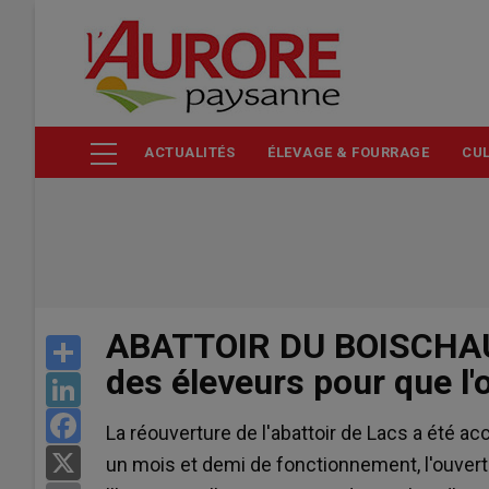
Aller
au
contenu
principal
ACTUALITÉS
ÉLEVAGE & FOURRAGE
CUL
ABATTOIR DU BOISCHAUT
Share
des éleveurs pour que l'o
LinkedIn
Facebook
La réouverture de l'abattoir de Lacs a été a
X
un mois et demi de fonctionnement, l'ouvert