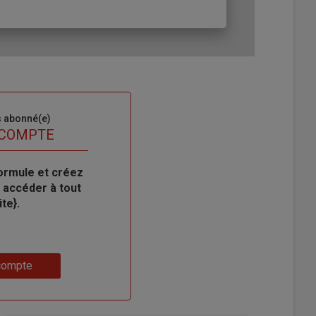
s abonné(e)
 COMPTE
ormule et créez
 accéder à tout
te}.
compte