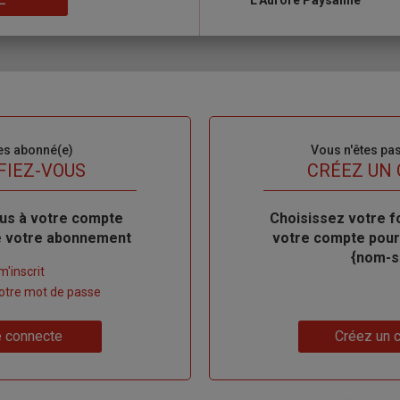
L'Aurore Paysanne
es abonné(e)
Sous-
Vous n'êtes pa
titre
FIEZ-VOUS
TITRE
CRÉEZ UN
us à votre compte
Body
Choisissez votre f
de votre abonnement
votre compte pour
{nom-si
m'inscrit
 votre mot de passe
Lien
 connecte
Créez un 