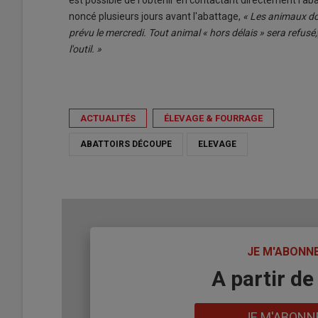
est pos­sible de l'ob­te­nir en contac­tant di­rec­te­ment l'
noncé plu­sieurs jours avant l'abat­tage,
« Les ani­maux doi
prévu le mer­credi. Tout ani­mal « hors dé­lais » sera re­fusé,
l'ou­til. »
ACTUALITÉS
ÉLEVAGE & FOURRAGE
ABATTOIRS DÉCOUPE
ELEVAGE
TITRE
JE M'ABONN
Body
A partir de
Lien
JE M'ABONN