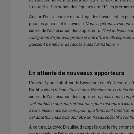
tra­vail et la for­ma­tion des équipes ont été les pre­miers ch
Au­jour­d'hui, la chaine d'abat­tage des bo­vins est en plein
pour les por­cins et les ovins.
« Nous es­pé­rons avoir une ré
sident de l'as­so­cia­tion des ap­por­teurs.
C'est in­dis­pen­sa
l'obli­ga­tion de pou­voir pro­po­ser une offre multi es­pèces
puissent bé­né­fi­cier de l'ac­cès à des for­ma­tions. »
En attente de nouveaux apporteurs
L'ob­jec­tif pour l'abattoir du Boi­schaut est d'at­teindre 2 0
l'ou­til.
« Nous fai­sons face à une dé­fec­tion de cer­tains él
sident de l'as­so­cia­tion des ap­por­teurs,
mais nous comp­ton
vail quo­ti­dien que nous ef­fec­tuons pour ré­pondre à leu
avons be­soin des éle­veurs pour que l'ou­til soit fonc­tion­n
cet abattoir, mais cela doit être un tra­vail col­lec­tif avec l'e
A ce titre, Lu­do­vic Breuillaud rap­pelle que le rè­gle­ment de