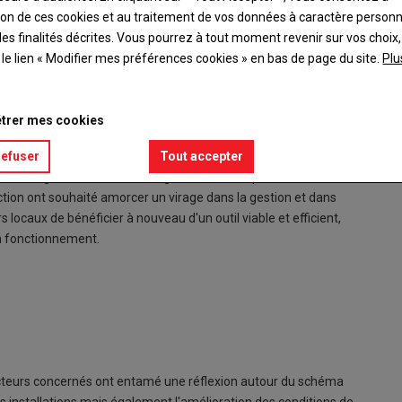
ation de ces cookies et au traitement de vos données à caractère person
es finalités décrites. Vous pourrez à tout moment revenir sur vos choix,
t le lien « Modifier mes préférences cookies » en bas de page du site.
Plu
trer mes cookies
our as­su­rer sa pé­ren­nité.
refuser
Tout accepter
té d'élar­gir son offre d'abat­tage. Ré­ou­vert de­puis la fin
ec­tion ont sou­haité amor­cer un vi­rage dans la ges­tion et dans
lo­caux de bé­né­fi­cier à nou­veau d'un outil viable et ef­fi­cient,
n fonc­tion­ne­ment.
ac­teurs concer­nés ont en­tamé une ré­flexion au­tour du schéma
ns­tal­la­tions mais éga­le­ment l'amé­lio­ra­tion des condi­tions de