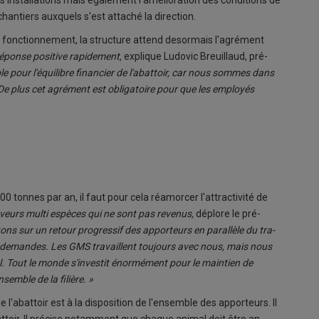
an­tiers aux­quels s'est at­ta­ché la di­rec­tion.
 fonc­tion­ne­ment, la struc­ture at­tend de­sor­mais l'agré­ment
­ponse po­si­tive ra­pi­de­ment,
ex­plique Lu­do­vic Breuillaud, pré­
ble pour l'équi­libre fi­nan­cier de l'abattoir, car nous sommes dans
. De plus cet agré­ment est obli­ga­toire pour que les em­ployés
00 tonnes par an, il faut pour cela ré­amor­cer l'at­trac­ti­vité de
e­veurs multi es­pèces qui ne sont pas re­ve­nus,
dé­plore le pré­
s sur un re­tour pro­gres­sif des ap­por­teurs en pa­ral­lèle du tra­
rs de­mandes. Les GMS tra­vaillent tou­jours avec nous, mais nous
el. Tout le monde s'in­ves­tit énor­mé­ment pour le main­tien de
n­semble de la fi­lière. »
 l'abattoir est à la dis­po­si­tion de l'en­semble des ap­por­teurs. Il