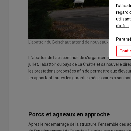
l’utilis
regard d
utilisan
d'infos
Paramé
L'abattoir du Boi­schaut at­tend de nou­veaux ap­por­teurs p
Tout 
L 'abattoir de Lacs conti­nue de s'or­ga­ni­ser avec la vo­lon
juillet, l'abattoir du pays de La Châtre et sa nou­velle di­r
les pres­ta­tions pro­po­sées afin de per­mettre aux éle­veurs 
en ap­por­tant toutes les ga­ran­ties né­ces­saires à son bo
Porcs et agneaux en approche
Après le re­dé­mar­rage de la struc­ture, l'en­semble des 
de fonc­tion­ne­ment de l'abattoir. La mise aux normes des i