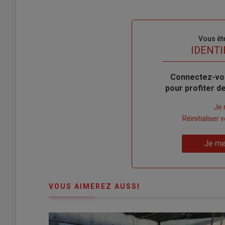
Sous-
Vous êt
titre
TITRE
IDENTI
Body
Connectez-vo
pour profiter 
Lien
Je 
"Créer
Lien
Réinitialiser
un
"Réinitialiser
Lien
nouveau
votre
Je me
"Je
compte"
mot
me
de
connecte"
passe"
VOUS AIMEREZ AUSSI