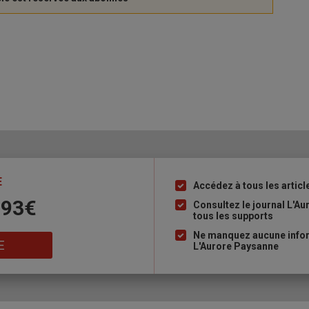
E
Accédez à tous les articl
Liste
 93€
à
Consultez le journal L'A
tous les supports
puce
Ne manquez aucune inform
E
L'Aurore Paysanne