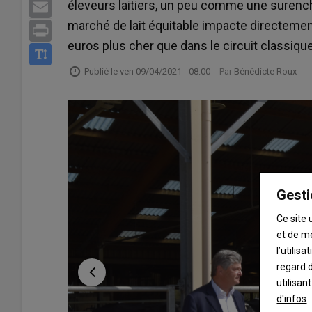
éleveurs laitiers, un peu comme une surenchè
Email
marché de lait équitable impacte directement
Print
euros plus cher que dans le circuit classique
Publié le
ven 09/04/2021 - 08:00
- Par
Bénédicte Roux
Gesti
Ce site 
et de m
l’utilis
regard d
utilisan
d'infos