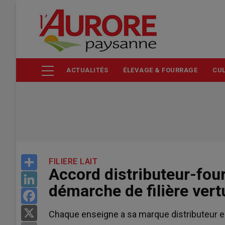
Aller
au
contenu
principal
ACTUALITÉS
ÉLEVAGE & FOURRAGE
CUL
Share
FILIERE LAIT
Accord distributeur-fou
LinkedIn
démarche de filière ver
Facebook
X
Chaque enseigne a sa marque distributeur 