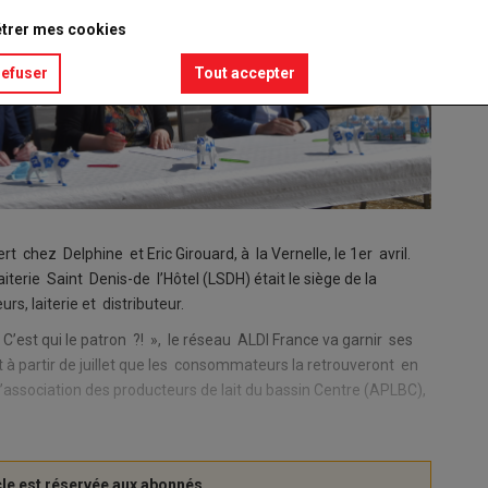
trer mes cookies
refuser
Tout accepter
rt chez Delphine et Eric Girouard, à la Vernelle, le 1er avril.
iterie Saint Denis-de l’Hôtel (LSDH) était le siège de la
rs, laiterie et distributeur.
C’est qui le patron ?! », le réseau ALDI France va garnir ses
t à partir de juillet que les consommateurs la retrouveront en
l’association des producteurs de lait du bassin Centre (APLBC),