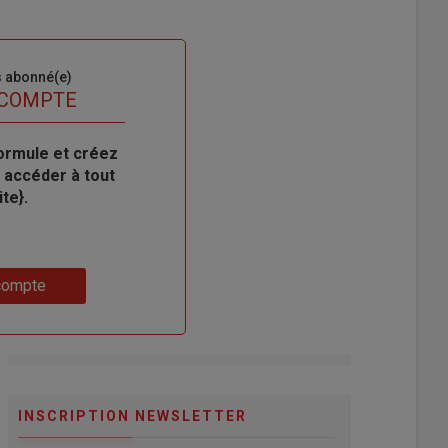
s abonné(e)
 COMPTE
ormule et créez
 accéder à tout
te}.
compte
INSCRIPTION NEWSLETTER