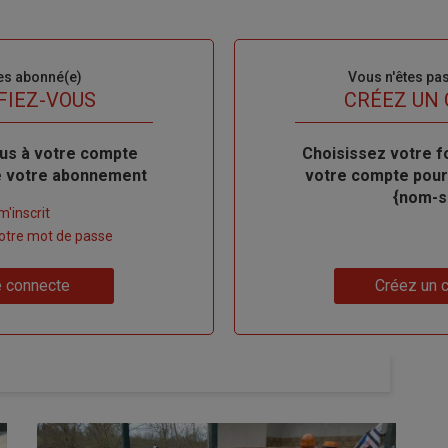
es abonné(e)
Sous-
Vous n'êtes pa
titre
FIEZ-VOUS
TITRE
CRÉEZ UN
us à votre compte
Body
Choisissez votre f
de votre abonnement
votre compte pour
{nom-si
m'inscrit
 votre mot de passe
Lien
 connecte
Créez un 