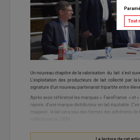
Paramé
Tout 
Un nouveau chapitre de la valorisation du lait s’est ouve
L’exploitation des producteurs de lait collecté par la la
signature d’un nouveau partenariat tripartite entre éleveu
Après avoir référencé les marques « FaireFrance » et « 
rayons d’une marque distributeur en lait équitable. C’es
magasin. le lait sera issu des fermes des adhérents de 
collecté par la LSDH.