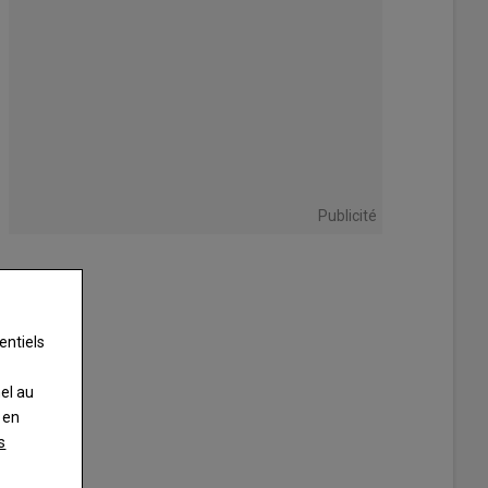
Publicité
entiels
nel au
 en
s