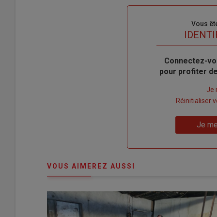
Sous-
Vous êt
titre
TITRE
IDENTI
Body
Connectez-vo
pour profiter 
Lien
Je 
"Créer
Lien
Réinitialiser
un
"Réinitialiser
Lien
nouveau
votre
Je me
"Je
compte"
mot
me
de
connecte"
passe"
VOUS AIMEREZ AUSSI