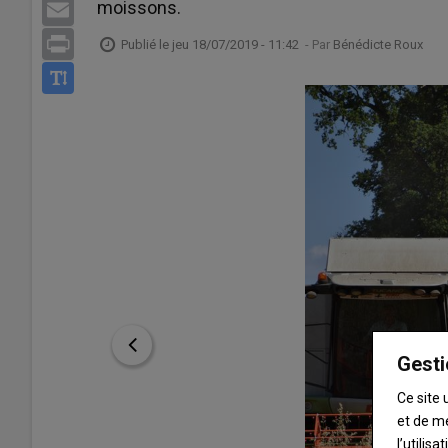
moissons.
Email
Print
Publié le
jeu 18/07/2019 - 11:42
- Par
Bénédicte Roux
Gesti
Ce site 
et de m
l’utilis