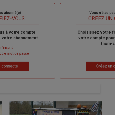
es abonné(e)
Sous-
Vous n'êtes pa
titre
FIEZ-VOUS
TITRE
CRÉEZ UN
us à votre compte
Body
Choisissez votre f
de votre abonnement
votre compte pour
{nom-si
m'inscrit
 votre mot de passe
Lien
 connecte
Créez un 