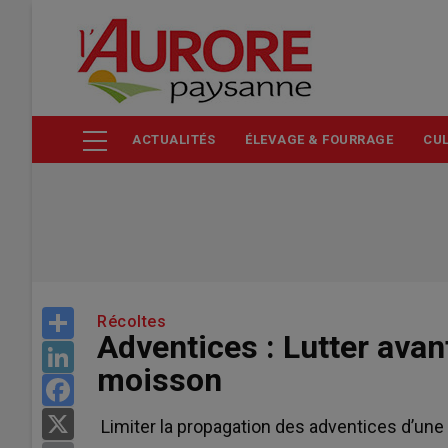
Aller
au
contenu
principal
ACTUALITÉS
ÉLEVAGE & FOURRAGE
CUL
Share
Récoltes
Adventices : Lutter avan
LinkedIn
moisson
Facebook
X
Limiter la propagation des adventices d’une p