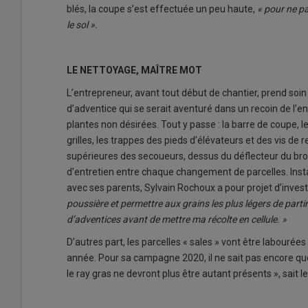
blés, la coupe s’est effectuée un peu haute,
« pour ne pa
le sol ».
LE NETTOYAGE, MAÎTRE MOT
L’entrepreneur, avant tout début de chantier, prend soin 
d’adventice qui se serait aventuré dans un recoin de l’e
plantes non désirées. Tout y passe : la barre de coupe, l
grilles, les trappes des pieds d’élévateurs et des vis de re
supérieures des secoueurs, dessus du déflecteur du broye
d’entretien entre chaque changement de parcelles. Instal
avec ses parents, Sylvain Rochoux a pour projet d’invest
poussière et permettre aux grains les plus légers de parti
d’adventices avant de mettre ma récolte en cellule. »
D’autres part, les parcelles « sales » vont être labourées
année. Pour sa campagne 2020, il ne sait pas encore quell
le ray gras ne devront plus être autant présents », sait le