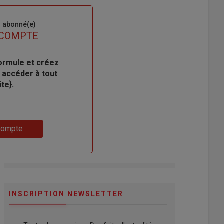
s abonné(e)
 COMPTE
ormule et créez
 accéder à tout
te}.
compte
INSCRIPTION NEWSLETTER