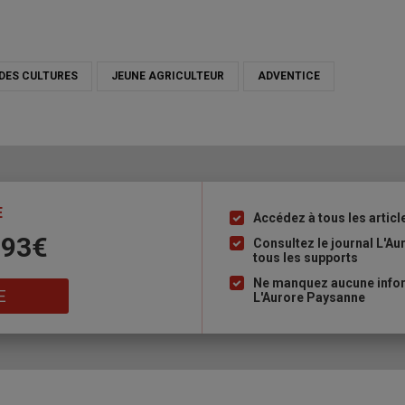
DES CULTURES
JEUNE AGRICULTEUR
ADVENTICE
E
Accédez à tous les articl
Liste
 93€
à
Consultez le journal L'A
tous les supports
puce
Ne manquez aucune inform
E
L'Aurore Paysanne