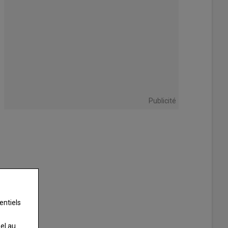
Publicité
entiels
nel au