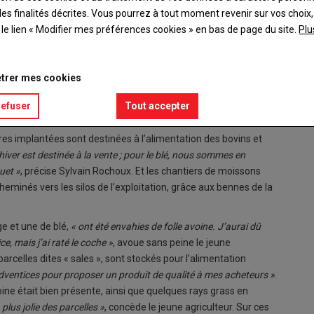
es finalités décrites. Vous pourrez à tout moment revenir sur vos choix,
t le lien « Modifier mes préférences cookies » en bas de page du site.
Plu
trer mes cookies
Sylvain 
refuser
Tout accepter
res implantées sont destinées à l’alimentation des bovins et
d’hiver est destinée à la vente ; pour le blé, nous sommes en
uet »
, précise Sylvain Rochoux. Et les chantiers de moissons
heminés vers les silos de l’exploitation, grâce aux bennes de la
ge et une de blé,
« ont été envahies de folle avoine. J’aurai dû
e, mais j’ai raté le coche »
, avoue sans peine le jeune
parcelles dites « sales », sont stockés pour l’alimentation
adventices pour proposer un produit de qualité à mes acheteurs »
.
oine était bien présente, ainsi que quelques rays grass en
 plus jolie des parcelles »
, concède le jeune agriculteur. Sur ces