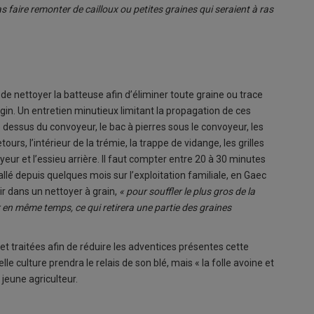
s faire remonter de cailloux ou petites graines qui seraient à ras
de nettoyer la batteuse afin d’éliminer toute graine ou trace
ngin. Un entretien minutieux limitant la propagation de ces
e dessus du convoyeur, le bac à pierres sous le convoyeur, les
tours, l’intérieur de la trémie, la trappe de vidange, les grilles
ur et l’essieu arrière. Il faut compter entre 20 à 30 minutes
lé depuis quelques mois sur l’exploitation familiale, en Gaec
ir dans un nettoyer à grain,
« pour souffler le plus gros de la
r en même temps, ce qui retirera une partie des graines
 et traitées afin de réduire les adventices présentes cette
e culture prendra le relais de son blé, mais « la folle avoine et
 jeune agriculteur.