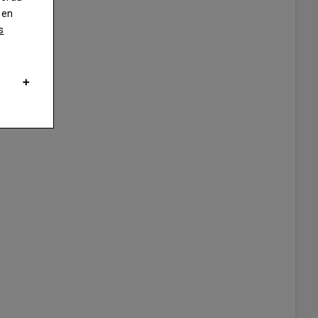
 en
s
Rochoux s’attache dès la moisson à régler le problème du salissement d