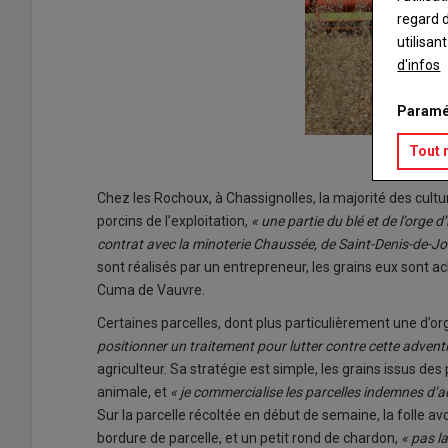
regard d
utilisan
d'infos
Paramé
Tout 
Chez les Rochoux, à Chassignolles, la majorité des cultu
porcins de l’exploitation,
« une partie du blé et de l’orge 
contrat avec la minoterie Chaussée, de Saint-Denis-de-Jo
sont réalisés par un entrepreneur, les grains eux sont ac
Cuma de Vauvre.
Certaines parcelles, dont plus particulièrement une d’or
positionner un traitement pour lutter contre cette adventic
agriculteur. Sa stratégie est simple, les grains issus des 
animale, et
« je commercialise les parcelles indemnes d’
Sur la parcelle récoltée en début de semaine, la folle av
bordure de parcelle, et un petit rond de chardon,
« pas la