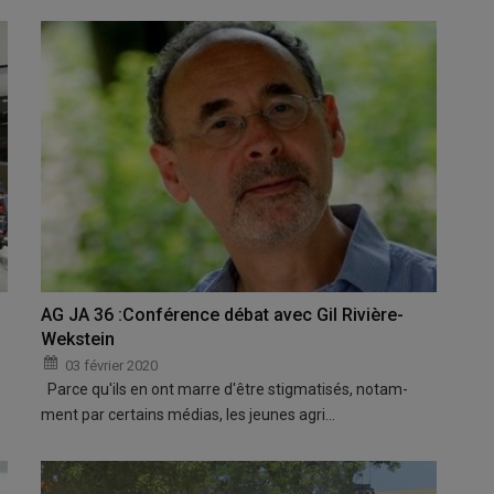
AG JA 36 :Conférence débat avec Gil Rivière-
Wekstein
03 février 2020
Parce qu'ils en ont marre d'être stig­ma­ti­sés, no­tam­
ment par cer­tains mé­dias, les jeunes agri­…