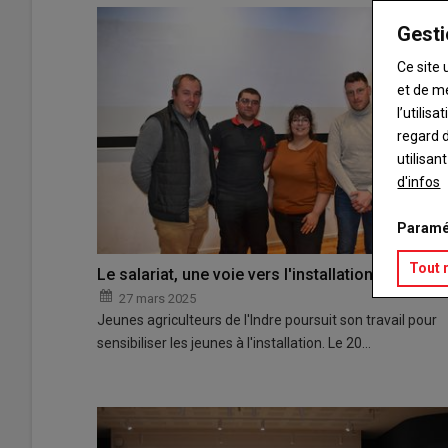
Gesti
Ce site 
et de m
l’utilis
regard d
utilisan
d'infos
Paramé
Tout 
Le salariat, une voie vers l'installation
27 mars 2025
Jeunes agriculteurs de l'Indre poursuit son travail pour
sensibiliser les jeunes à l'installation. Le 20…