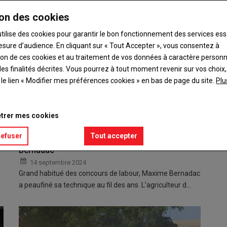
on des cookies
utilise des cookies pour garantir le bon fonctionnement des services ess
esure d’audience. En cliquant sur « Tout Accepter », vous consentez à
ation de ces cookies et au traitement de vos données à caractère person
es finalités décrites. Vous pourrez à tout moment revenir sur vos choix,
t le lien « Modifier mes préférences cookies » en bas de page du site.
Plu
trer mes cookies
refuser
Tout accepter
Le labour à plat n’a plus de secret pour Maxime
Bernadac
14 septembre 2024
Grand habitué des concours de labour, Maxime Bernadac
a peaufiné sa technique au fil des ans. L’agriculteur d…