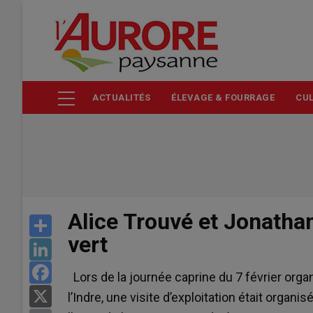
Aller
au
contenu
principal
ACTUALITÉS
ÉLEVAGE & FOURRAGE
CUL
Alice Trouvé et Jonatha
Share
vert
LinkedIn
Facebook
Lors de la journée caprine du 7 février organ
X
l’Indre, une visite d’exploitation était orga