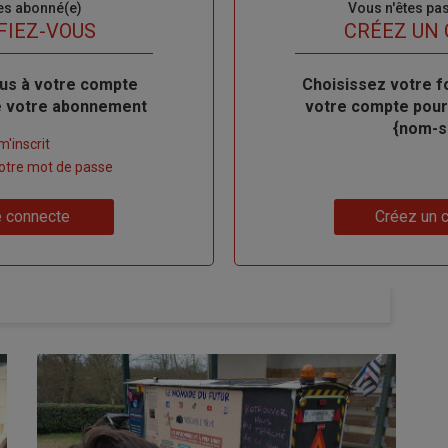
es abonné(e)
Sous-
Vous n'êtes pa
titre
FIEZ-VOUS
TITRE
CRÉEZ UN
us à votre compte
Body
Choisissez votre f
de votre abonnement
votre compte pour
{nom-si
m'inscrit
 votre mot de passe
Lien
 connecte
Créez un 