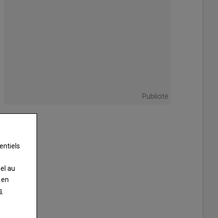
Publicité
entiels
nel au
 en
s