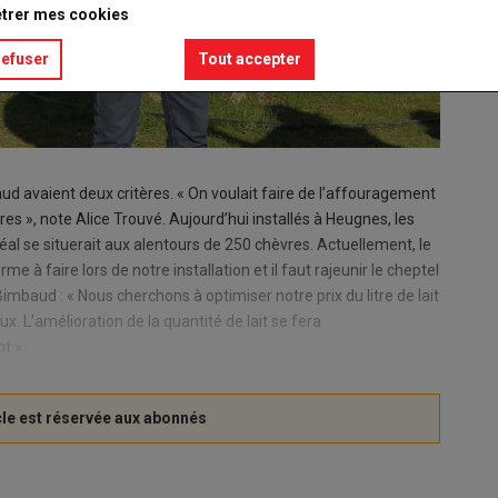
trer mes cookies
refuser
Tout accepter
aud avaient deux critères. « On voulait faire de l’affouragement
res », note Alice Trouvé. Aujourd’hui installés à Heugnes, les
déal se situerait aux alentours de 250 chèvres. Actuellement, le
e à faire lors de notre installation et il faut rajeunir le cheptel
imbaud : « Nous cherchons à optimiser notre prix du litre de lait
. L’amélioration de la quantité de lait se fera
nt ».