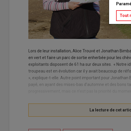
Paramé
Tout 
Lors de leur installation, Alice Trouvé et Jonathan Bimb
en vert et faire un parc de sortie enherbée pour les chèv
exploitants disposent de 61 ha sur deux sites. « Notre i
troupeau est en évolution car il y avait beaucoup de réform
», explique-t-elle. Autre point important pour Jonathan B
payé, en ayant des mises-bas d’automne et des bons taux
progressivement, mais ce n’est pas la priorité du mome