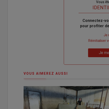
Sous-
Vous êt
titre
TITRE
IDENTI
Body
Connectez-vo
pour profiter 
Lien
Je 
"Créer
Lien
Réinitialiser
un
"Réinitialiser
Lien
nouveau
votre
Je me
"Je
compte"
mot
me
de
connecte"
passe"
VOUS AIMEREZ AUSSI