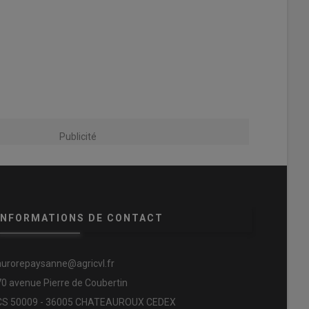
Publicité
INFORMATIONS DE CONTACT
aurorepaysanne@agricvl.fr
70 avenue Pierre de Coubertin
CS 50009 - 36005 CHATEAUROUX CEDEX