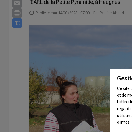
l’EARL de la Petite Pyramide, à Heugnes.
Email
Print
Publié le
mar 14/03/2023 - 07:00
- Par
Pauline Abaud
Gesti
Ce site 
et de m
l’utilis
regard d
utilisan
d'infos