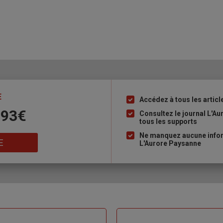
E
Accédez à tous les articl
Liste
 93€
à
Consultez le journal L'A
tous les supports
puce
Ne manquez aucune inform
E
L'Aurore Paysanne