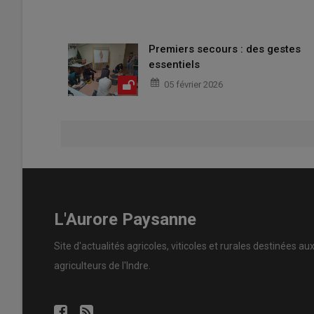
Premiers secours : des gestes
essentiels
05 février 2026
L'Aurore Paysanne
Site d'actualités agricoles, viticoles et rurales destinées au
agriculteurs de l'Indre.