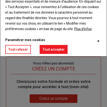
des services essentiels et de mesure d’audience. En cliquant sur
Body
Connectez-vous à votre compte pour profiter
« Tout Accepter », vous consentez à l’utilisation de ces cookies
de votre abonnement
et au traitement de vos données à caractère personnel au
regard des finalités décrites. Vous pourrez à tout moment
Lien
Je m'inscrit
revenir sur vos choix, en utilisant le lien « Modifier mes
"Créer
Lien
Réinitialiser votre mot de passe
préférences cookies » en bas de page du site.
Plus d'infos
un
"Réinitialiser
Lien
nouveau
votre
Je me connecte
Paramétrer mes cookies
"Je
compte"
mot
me
de
Tout refuser
Tout accepter
connecte"
passe"
Sous-
Vous n'êtes pas abonné(e)
titre
TITRE
CRÉEZ UN COMPTE
Body
Choisissez votre formule et créez votre
compte pour accéder à tout {nom-site}.
Lien
Créez un compte