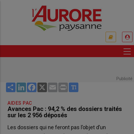
Aller
au
contenu
principal
USER
ACCOUNT
MENU
Publicité
Share
LinkedIn
Facebook
X
Email
Print
AIDES PAC
Avances Pac : 94,2 % des dossiers traités
sur les 2 956 déposés
Les dossiers qui ne feront pas l’objet d’un