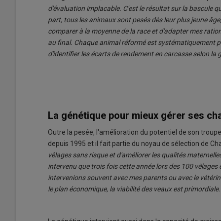
d'évaluation implacable. C'est le résultat sur la bascule 
part, tous les animaux sont pesés dès leur plus jeune âge,
comparer à la moyenne de la race et d'adapter mes rations
au final. Chaque animal réformé est systématiquement pe
d'identifier les écarts de rendement en carcasse selon la g
La génétique pour mieux gérer ses ch
Outre la pesée, l'amélioration du potentiel de son troupea
depuis 1995 et il fait partie du noyau de sélection de C
vêlages sans risque et d'améliorer les qualités maternelles
intervenu que trois fois cette année lors des 100 vêlages e
intervenions souvent avec mes parents ou avec le vétérina
le plan économique, la viabilité des veaux est primordiale.