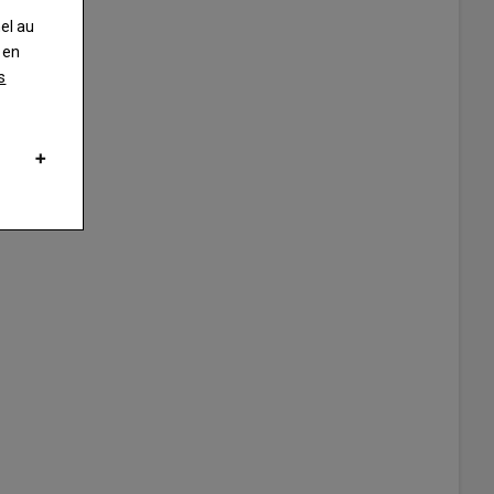
nel au
 en
s