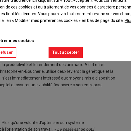
esure d’audience. En cliquant sur « Tout Accepter », vous consentez à
ation de ces cookies et au traitement de vos données à caractère person
es finalités décrites. Vous pourrez à tout moment revenir sur vos choix,
t le lien « Modifier mes préférences cookies » en bas de page du site.
Plu
trer mes cookies
orientation choisie avant tout pour optimiser son système
refuser
Tout accepter
 sur la productivité et le rendement des animaux. A cet effet,
ristophe-en-Boucherie, utilise deux leviers : la génétique et la
4, il s'est immédiatement intéressé aux moyens mis à disposition
tel et assurer une viabilité financière à son entreprise.
e. Plus qu'une volonté d'optimiser son système
 l'orientation de son travail.
« La pesée est un outil