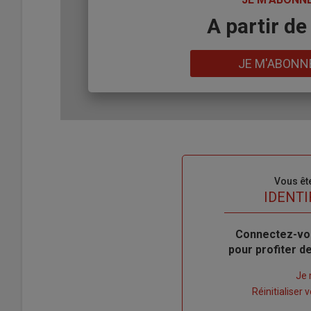
Body
A partir de
Lien
JE M'ABONN
Sous-
Vous êt
titre
TITRE
IDENTI
Body
Connectez-vo
pour profiter 
Lien
Je 
"Créer
Lien
Réinitialiser
un
"Réinitialiser