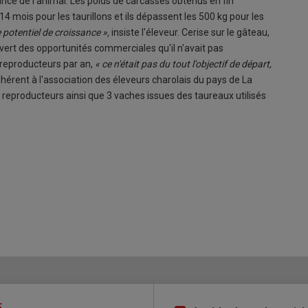
ance de l'animal. Les poids de carcasses obtenus en fin
 mois pour les taurillons et ils dépassent les 500 kg pour les
 potentiel de croissance »,
insiste l'éleveur. Cerise sur le gâteau,
 ouvert des opportunités commerciales qu'il n'avait pas
 reproducteurs par an,
« ce n'était pas du tout l'objectif de départ,
Adhérent à l'association des éleveurs charolais du pays de La
4 reproducteurs ainsi que 3 vaches issues des taureaux utilisés
E