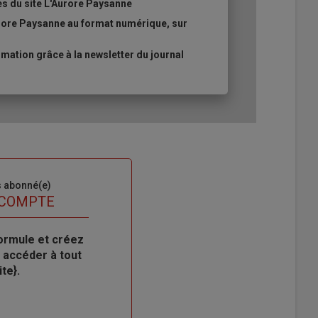
es du site L'Aurore Paysanne
urore Paysanne au format numérique, sur
ation grâce à la newsletter du journal
s abonné(e)
 COMPTE
ormule et créez
 accéder à tout
te}.