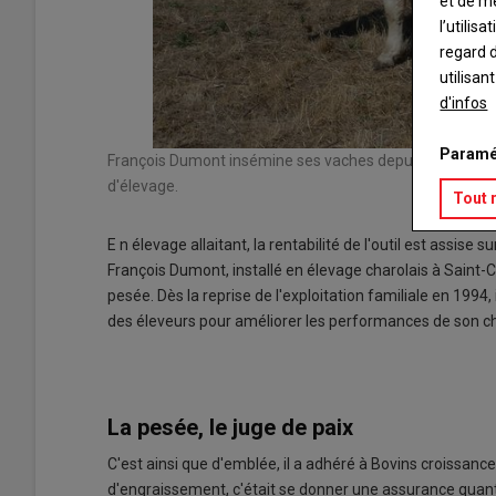
et de m
l’utilis
regard d
utilisan
d'infos
Paramé
François Dumont insémine ses vaches depuis 2013, une 
d'élevage.
Tout 
E n élevage allaitant, la rentabilité de l'outil est assise
François Dumont, installé en élevage charolais à Saint-Ch
pesée. Dès la reprise de l'exploitation familiale en 199
des éleveurs pour améliorer les performances de son chep
La pesée, le juge de paix
C'est ainsi que d'emblée, il a adhéré à Bovins croissanc
d'engraissement, c'était se donner une assurance quant à