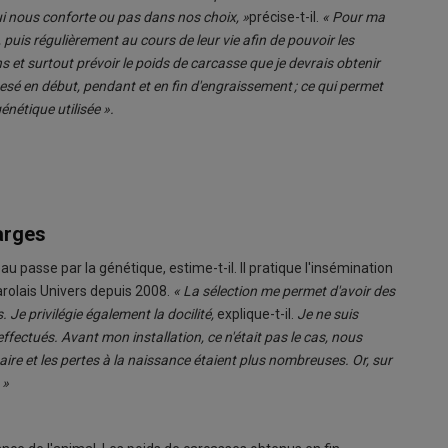
qui nous conforte ou pas dans nos choix, »
précise-t-il.
« Pour ma
 puis régulièrement au cours de leur vie afin de pouvoir les
 et surtout prévoir le poids de carcasse que je devrais obtenir
sé en début, pendant et en fin d'engraissement ; ce qui permet
énétique utilisée ».
arges
u passe par la génétique, estime-t-il. Il pratique l'insémination
harolais Univers depuis 2008.
« La sélection me permet d'avoir des
. Je privilégie également la docilité,
explique-t-il.
Je ne suis
ffectués. Avant mon installation, ce n'était pas le cas, nous
ire et les pertes à la naissance étaient plus nombreuses. Or, sur
 »