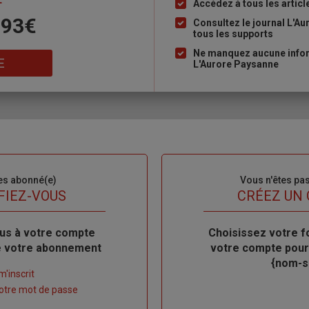
Accédez à tous les articl
Liste
 93€
à
Consultez le journal L'A
tous les supports
puce
Ne manquez aucune inform
E
L'Aurore Paysanne
es abonné(e)
Sous-
Vous n'êtes pa
titre
FIEZ-VOUS
TITRE
CRÉEZ UN
us à votre compte
Body
Choisissez votre f
de votre abonnement
votre compte pour
{nom-si
m'inscrit
 votre mot de passe