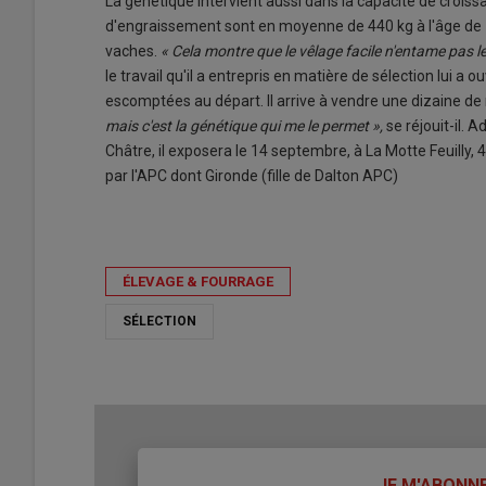
La génétique intervient aussi dans la capacité de croiss
d'engraissement sont en moyenne de 440 kg à l'âge de 14
vaches.
« Cela montre que le vêlage facile n'entame pas le
le travail qu'il a entrepris en matière de sélection lui a
escomptées au départ. Il arrive à vendre une dizaine de
mais c'est la génétique qui me le permet »,
se réjouit-il. 
Châtre, il exposera le 14 septembre, à La Motte Feuilly, 
par l'APC dont Gironde (fille de Dalton APC)
ÉLEVAGE & FOURRAGE
SÉLECTION
TITRE
JE M'ABONN