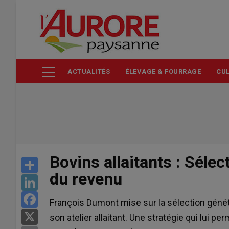
Aller
au
contenu
principal
ACTUALITÉS
ÉLEVAGE & FOURRAGE
CUL
Bovins allaitants : Séle
Share
du revenu
LinkedIn
Facebook
François Dumont mise sur la sélection génét
X
son atelier allaitant. Une stratégie qui lui 