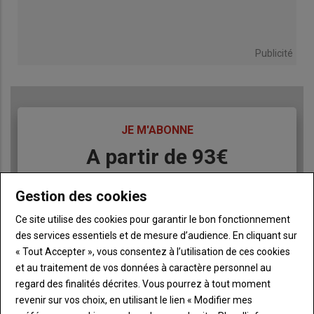
Publicité
TITRE
JE M'ABONNE
Body
A partir de 93€
Lien
JE M'ABONNE
Gestion des cookies
Ce site utilise des cookies pour garantir le bon fonctionnement
des services essentiels et de mesure d’audience. En cliquant sur
Accédez à tous les articles du site L'Aurore
« Tout Accepter », vous consentez à l’utilisation de ces cookies
Liste
Paysanne
et au traitement de vos données à caractère personnel au
à
Consultez le journal L'Aurore Paysanne au format
regard des finalités décrites. Vous pourrez à tout moment
puce
numérique, sur tous les supports
revenir sur vos choix, en utilisant le lien « Modifier mes
Ne manquez aucune information grâce à la