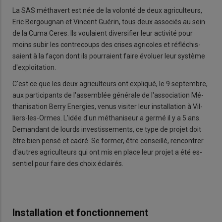
La SAS mé­tha­vert est née de la vo­lonté de deux agri­cul­teurs,
Eric Ber­gou­gnan et Vincent Gué­rin, tous deux as­so­ciés au sein
de la Cuma Ceres. Ils vou­laient di­versi­fier leur ac­ti­vité pour
moins subir les contre­coups des crises agri­coles et ré­flé­chis­
saient à la façon dont ils pour­raient faire évo­luer leur sys­tème
d'ex­ploita­tion.
C'est ce que les deux agri­cul­teurs ont ex­pli­qué, le 9 sep­tembre,
aux par­ti­ci­pants de l'as­sem­blée gé­né­rale de l'asso­cia­tion Mé­
tha­ni­sa­tion Berry Ener­gies, venus vi­si­ter leur ins­tal­la­tion à Vil­
liers-les-Ormes. L'idée d'un mé­tha­ni­seur a germé il y a 5 ans.
De­man­dant de lourds in­ves­tis­se­ments, ce type de projet doit
être bien pensé et cadré. Se for­mer, être conseillé, ren­con­trer
d'autres agri­cul­teurs qui ont mis en place leur projet a été es­
sen­tiel pour faire des choix éclai­rés.
Installation et fonctionnement