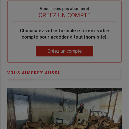
Sous-
Vous n'êtes pas abonné(e)
titre
TITRE
CRÉEZ UN COMPTE
Body
Choisissez votre formule et créez votre
compte pour accéder à tout {nom-site}.
Lien
Créez un compte
VOUS AIMEREZ AUSSI