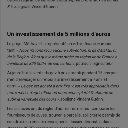
de bras­sage au dé­mar­rage. Début septembre, le taux at­tei­gnait
8 % »,
si­gnale Vincent Gué­rin.
Un investissement de 5 millions d'euros
Le projet Mé­tha­vert a re­pré­senté un ef­fort fi­nan­cier im­por­
tant.
« Nous n'avons reçu au­cune sub­ven­tion, ni de l'ADEME, ni
de la Ré­gion. Alors que le même projet en ré­gion Ile de France a
bé­né­fi­cié de 800 000
€
de sub­ven­tion»,
pour­suit l'agri­cul­teur.
Au­jour­d'hui, la vente du gaz à prix ga­ranti pen­dant 15 ans per­
met d'en­vi­sa­ger un re­tour sur in­ves­tis­se­ment à 7 ans et
demi.
« Le gaz est acheté à prix fixe : c'est très ap­pré­ciable dans
notre mé­tier d'agri­cul­teur où nous avons plu­tôt l'ha­bi­tude de
subir la va­ria­bi­lité des cours »,
sou­ligne Vincent Gué­rin.
Les as­so­ciés ont dû ré­gler d'autres for­ma­li­tés : com­pa­rer les
four­nis­seurs de cuves, trou­ver la par­celle, sol­li­ci­ter le per­mis de
construire ou en­core ren­sei­gner le dos­sier des ins­tal­la­tions