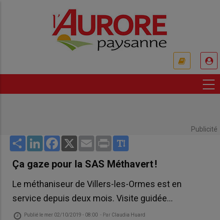
Aller
au
contenu
principal
USER
ACCOUNT
MENU
Publicité
Share
LinkedIn
Facebook
X
Email
Print
Ça gaze pour la SAS Méthavert !
Le méthaniseur de Villers-les-Ormes est en
service depuis deux mois. Visite guidée…
Publié le
mer 02/10/2019 - 08:00
- Par
Claudia Huard