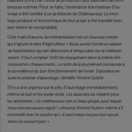
clas­sées (ICPE) car l'unité de pro­duc­tion doit sa­tis­faire de nom­
breuses normes. Pour ce faire, l'as­sis­tance à la maî­trise d'ou­
vrage a été confiée à un ar­chi­tecte de Châ­teau­roux. Le mon­
tage ju­ri­dique et éco­no­mique de leur projet a été tra­vaillé avec
leur centre de comp­ta­bi­lité.
Côté main d'œuvre, la mé­tha­ni­sa­tion est un nou­veau mé­tier
qui s'ajoute à celui d'agri­cul­teur.
« Nous avons formé un sa­la­rié
de l'ex­ploi­ta­tion qui est dé­sor­mais à temps plein sur la mé­tha­ni­
sa­tion. Il faut comp­ter 1h30 de char­ge­ment dans la tré­mie d'in­
cor­po­ra­tion chaque matin. Le reste de la jour­née est consa­crée à
la sur­veillance du bon fonc­tion­ne­ment de l'unité. S'ajou­tera en­
suite le chan­tier d'épan­dage »,
dé­taille Vincent Gué­rin.
S'il y a une ur­gence sur le site, il faut ré­agir im­mé­dia­te­ment,
même la nuit et les week-ends. Les as­so­ciés se re­laient pour
les as­treintes.
« Un mé­tha­ni­seur est un beau projet, pour le­quel
nous n'avons aucun re­gret ! »,
ré­sume Vincent Gué­rin, même s'il
re­con­naît avec le sou­rire qu'
« il vaut mieux ne pas tout sa­voir,
sinon on ne part pas ! »