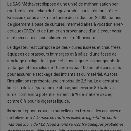
La SAS Mé­tha­vert dis­pose d'une unité de mé­tha­ni­sa­tion per­
met­tant la ré­in­jec­tion du bio­gaz pro­duit sur le ré­seau tiré de
Bras­sioux, situé à 6 km de l'unité de pro­duc­tion. 20 000 tonnes
de gi­se­ment à base de cultures in­ter­mé­diaires à vo­ca­tion éner­
gé­tique (CIVEs) et de fu­mier en pro­ve­nance d'un éle­veur voi­sin
sont né­ces­saires pour ali­men­ter le mé­tha­ni­seur.
Le di­ges­teur est com­posé de deux cuves iso­lées et chauf­fées,
équi­pées de bras­seurs im­mer­gés et à pâles, d'une fosse de
sto­ckage du di­ges­tat li­quide et d'une la­gune. Un han­gar pho­to­
vol­taïque et trois silos de 10 mètres par 100 ont été construits
pour as­su­rer le sto­ckage des in­trants et du ma­té­riel. Au total,
l'ins­tal­la­tion re­pré­sente une em­prise de 2,5 ha. Le di­ges­tat so­
lide issu de la sé­pa­ra­tion de phase, soit en­vi­ron 80 % du vo­
lume, contien­dra po­ten­tiel­le­ment 18 % de ma­tière sèche,
contre 6 % pour le digestat li­quide.
Ils se­ront épan­dus sur les par­celles des fermes des as­so­ciés et
de l'éle­veur.
« A la mise en route en juillet, le di­ges­tat ne conte­
nait que 3,5 % de MS. Nous avons ren­con­tré quelques pro­blèmes