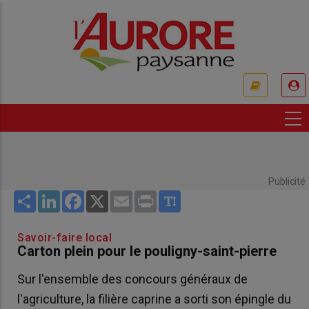
Aller
au
contenu
principal
USER
ACCOUNT
MENU
Publicité
Share
LinkedIn
Facebook
X
Email
Print
Savoir-faire local
Carton plein pour le pouligny-saint-pierre
Sur l'ensemble des concours généraux de
l'agriculture, la filière caprine a sorti son épingle du