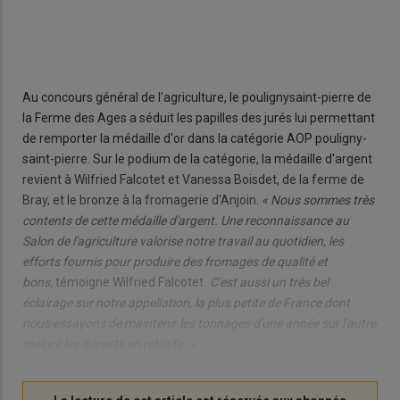
Au concours général de l'agriculture, le poulignysaint-pierre de
la Ferme des Ages a séduit les papilles des jurés lui permettant
de remporter la médaille d'or dans la catégorie AOP pouligny-
saint-pierre. Sur le podium de la catégorie, la médaille d'argent
revient à Wilfried Falcotet et Vanessa Boisdet, de la ferme de
Bray, et le bronze à la fromagerie d'Anjoin.
« Nous sommes très
contents de cette médaille d'argent. Une reconnaissance au
Salon de l'agriculture valorise notre travail au quotidien, les
efforts fournis pour produire des fromages de qualité et
bons,
témoigne Wilfried Falcotet
. C'est aussi un très bel
éclairage sur notre appellation, la plus petite de France dont
nous essayons de maintenir les tonnages d'une année sur l'autre
malgré les départs en retraite. »