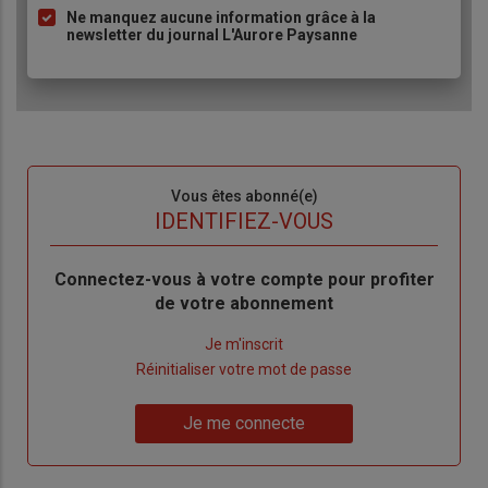
Ne manquez aucune information grâce à la
newsletter du journal L'Aurore Paysanne
Sous-
Vous êtes abonné(e)
titre
TITRE
IDENTIFIEZ-VOUS
Body
Connectez-vous à votre compte pour profiter
de votre abonnement
Lien
Je m'inscrit
"Créer
Lien
Réinitialiser votre mot de passe
un
"Réinitialiser
Lien
nouveau
votre
Je me connecte
"Je
compte"
mot
me
de