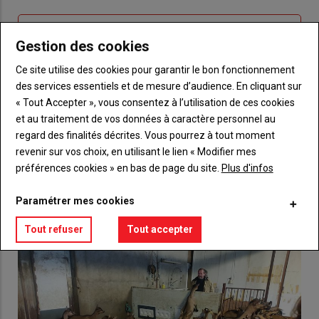
connecte"
passe"
Sous-
Vous n'êtes pas abonné(e)
Gestion des cookies
titre
TITRE
CRÉEZ UN COMPTE
Ce site utilise des cookies pour garantir le bon fonctionnement
des services essentiels et de mesure d’audience. En cliquant sur
Body
Choisissez votre formule et créez votre
« Tout Accepter », vous consentez à l’utilisation de ces cookies
compte pour accéder à tout {nom-site}.
et au traitement de vos données à caractère personnel au
Lien
regard des finalités décrites. Vous pourrez à tout moment
Créez un compte
revenir sur vos choix, en utilisant le lien « Modifier mes
préférences cookies » en bas de page du site.
Plus d'infos
VOUS AIMEREZ AUSSI
Paramétrer mes cookies
Tout refuser
Tout accepter