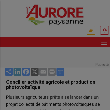
Aller
au
contenu
principal
USER
ACCOUNT
MENU
Publicité
Share
LinkedIn
Facebook
X
Email
Print
Concilier activité agricole et production
photovoltaïque
Plusieurs agriculteurs prêts à se lancer dans un
projet collectif de bâtiments photovoltaïques se