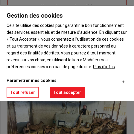
Sous-
Vous n'êtes pas abonné(e)
titre
TITRE
CRÉEZ UN COMPTE
Gestion des cookies
Ce site utilise des cookies pour garantir le bon fonctionnement
Body
Choisissez votre formule et créez votre
des services essentiels et de mesure d’audience. En cliquant sur
compte pour accéder à tout {nom-site}.
« Tout Accepter », vous consentez à l’utilisation de ces cookies
et au traitement de vos données à caractère personnel au
Lien
Créez un compte
regard des finalités décrites. Vous pourrez à tout moment
revenir sur vos choix, en utilisant le lien « Modifier mes
préférences cookies » en bas de page du site.
Plus d'infos
VOUS AIMEREZ AUSSI
Paramétrer mes cookies
Tout refuser
Tout accepter