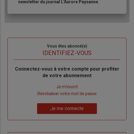
newsletter du journal L'Aurore Paysanne
Sous-
Vous êtes abonné(e)
titre
TITRE
IDENTIFIEZ-VOUS
Body
Connectez-vous à votre compte pour profiter
de votre abonnement
Lien
Je m'inscrit
"Créer
Lien
Réinitialiser votre mot de passe
un
"Réinitialiser
Lien
nouveau
votre
Je me connecte
"Je
compte"
mot
me
de
connecte"
passe"