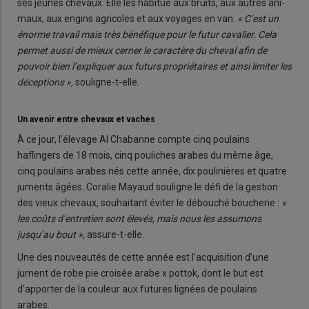
ses jeunes chevaux. Elle les habi­tue aux bruits, aux autres ani­
maux, aux engins agricoles et aux voyages en van.
« C’est un
énorme travail mais très bénéfique pour le futur cavalier. Cela
permet aussi de mieux cerner le caractère du cheval afin de
pouvoir bien l’expliquer aux futurs propriétaires et ainsi limiter les
déceptions »,
souligne-t-elle.
Un avenir entre chevaux et vaches
À ce jour, l’élevage Al Chabanne compte cinq poulains
haflingers de 18 mois, cinq pouliches arabes du même âge,
cinq poulains arabes nés cette année, dix pou­linières et quatre
juments âgées. Coralie Mayaud souligne le défi de la gestion
des vieux chevaux, sou­haitant éviter le débouché bou­cherie :
«
les coûts d’entretien sont élevés, mais nous les assumons
jusqu’au bout »,
assure-t-elle.
Une des nouveautés de cette année est l’acquisition d’une
jument de robe pie croisée arabe x pottok, dont le but est
d’apporter de la couleur aux fu­tures lignées de poulains
arabes.