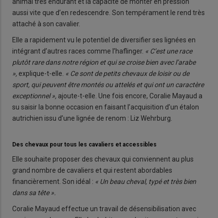
animal très endurant et la capacité de monter en pression
aussi vite que d’en redescendre. Son tempérament le rend très
attaché à son cavalier.
Elle a rapidement vu le potentiel de diversifier ses lignées en
intégrant d’autres races comme l’haflinger.
« C’est une race
plutôt rare dans notre région et qui se croise bien avec l’arabe
»,
explique-t-elle.
« Ce sont de petits chevaux de loisir ou de
sport, qui peuvent être montés ou attelés et qui ont un caractère
exception­nel »,
ajoute-t-elle. Une fois encore, Coralie Mayaud a
su saisir la bonne occasion en faisant l’acquisition d’un étalon
autrichien issu d’une lignée de renom : Liz Wehrburg.
Des chevaux pour tous les cavaliers et accessibles
Elle souhaite proposer des che­vaux qui conviennent au plus
grand nombre de cavaliers et qui restent abordables
financière­ment. Son idéal :
« Un beau cheval, typé et très bien
dans sa tête ».
Coralie Mayaud effectue un tra­vail de désensibilisation avec