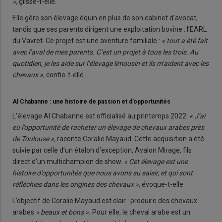
»,
glisse-t-elle.
Elle gère son élevage équin en plus de son cabinet d’avocat,
tandis que ses parents dirigent une exploita­tion bovine : l’EARL
du Vavret. Ce projet est une aventure familiale :
« tout a été fait
avec l’aval de mes parents. C’est un projet à tous les trois. Au
quotidien, je les aide sur l’élevage limousin et ils m’aident avec les
chevaux »,
confie-t-elle.
Al Chabanne : une histoire de passion et d’opportunités
L’élevage Al Chabanne est offi­cialisé au printemps 2022.
« J’ai
eu l’opportunité de racheter un élevage de chevaux arabes près
de Toulouse »,
raconte Coralie Mayaud. Cette acquisition a été
suivie par celle d’un étalon d’ex­ception, Avalon Mirage, fils
direct d’un multichampion de show.
« Cet élevage est une
histoire d’opportunités que nous avons su saisir, et qui sont
réfléchies dans les origines des chevaux »,
évoque-t-elle.
L’objectif de Coralie Mayaud est clair : produire des chevaux
arabes
« beaux et bons ».
Pour elle, le cheval arabe est un