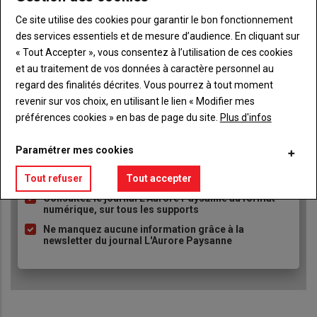
Ce site utilise des cookies pour garantir le bon fonctionnement
des services essentiels et de mesure d’audience. En cliquant sur
TITRE
JE M'ABONNE
« Tout Accepter », vous consentez à l’utilisation de ces cookies
Body
A partir de 93€
et au traitement de vos données à caractère personnel au
regard des finalités décrites. Vous pourrez à tout moment
revenir sur vos choix, en utilisant le lien « Modifier mes
Lien
JE M'ABONNE
préférences cookies » en bas de page du site.
Plus d'infos
Paramétrer mes cookies
Accédez à tous les articles du site L'Aurore
Liste
Tout refuser
Tout accepter
Paysanne
à
Consultez le journal L'Aurore Paysanne au format
puce
numérique, sur tous les supports
Ne manquez aucune information grâce à la
newsletter du journal L'Aurore Paysanne