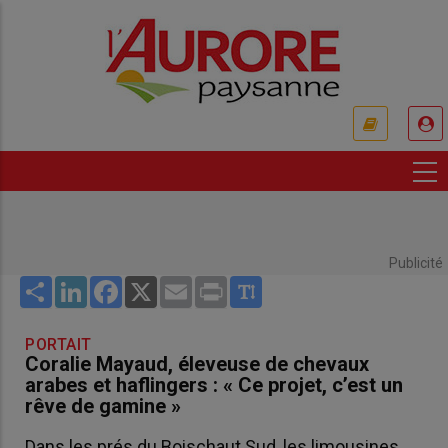
Aller
au
contenu
principal
USER
ACCOUNT
MENU
Publicité
Share
LinkedIn
Facebook
X
Email
Print
PORTAIT
Coralie Mayaud, éleveuse de chevaux
arabes et haflingers : « Ce projet, c’est un
rêve de gamine »
Dans les prés du Boischaut Sud, les limousines