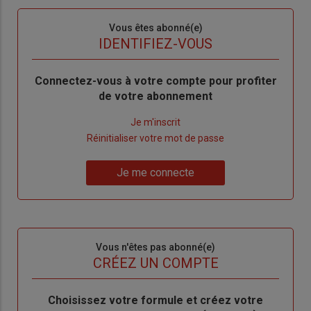
Sous-
Vous êtes abonné(e)
titre
TITRE
IDENTIFIEZ-VOUS
Body
Connectez-vous à votre compte pour profiter
de votre abonnement
Lien
Je m'inscrit
"Créer
Lien
Réinitialiser votre mot de passe
un
"Réinitialiser
Lien
nouveau
votre
Je me connecte
"Je
compte"
mot
me
de
connecte"
passe"
Sous-
Vous n'êtes pas abonné(e)
titre
TITRE
CRÉEZ UN COMPTE
Body
Choisissez votre formule et créez votre