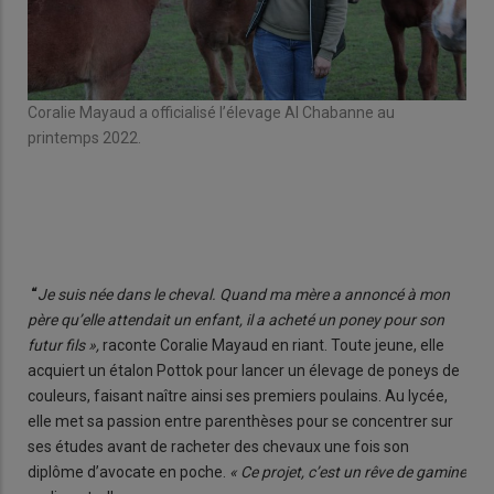
Coralie Mayaud a officialisé l’élevage Al Chabanne au
Cor
printemps 2022.
pri
“
Je suis née dans le cheval. Quand ma mère a annoncé à mon
père qu’elle attendait un enfant, il a acheté un poney pour son
futur fils »,
raconte Coralie Mayaud en riant. Toute jeune, elle
acquiert un étalon Pottok pour lancer un éle­vage de poneys de
couleurs, faisant naître ainsi ses premiers poulains. Au lycée,
elle met sa passion entre parenthèses pour se concentrer sur
ses études avant de racheter des chevaux une fois son
diplôme d’avocate en poche.
« Ce projet, c’est un rêve de gamine