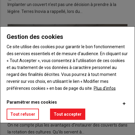
Implanter un couvert n'est pas une décision à prendre à la
légère. Terres Inovia a rappellé, lors du…
Gestion des cookies
Ce site utilise des cookies pour garantir le bon fonctionnement
des services essentiels et de mesure d’audience. En cliquant sur
« Tout Accepter », vous consentez à l’utilisation de ces cookies
et au traitement de vos données à caractère personnel au
regard des finalités décrites. Vous pourrez à tout moment
revenir sur vos choix, en utilisant le lien « Modifier mes
préférences cookies » en bas de page du site.
Plus d'infos
Paramétrer mes cookies
Le couvert : un allié de choix pour le sol
Tout refuser
Tout accepter
28 juin 2022
On ne compte plus les avantages d'instaurer des couverts dans
la rotation des cultures. Qu'ils servent à…