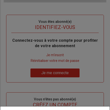
Sous-
Vous êtes abonné(e)
titre
TITRE
IDENTIFIEZ-VOUS
Body
Connectez-vous à votre compte pour profiter
de votre abonnement
Lien
Je m'inscrit
"Créer
Lien
Réinitialiser votre mot de passe
un
"Réinitialiser
Lien
nouveau
votre
Je me connecte
"Je
compte"
mot
me
de
connecte"
passe"
Sous-
Vous n'êtes pas abonné(e)
titre
TITRE
CRÉEZ UN COMPTE