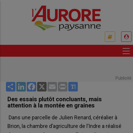
Aller
au
contenu
principal
USER
ACCOUNT
MENU
Publicité
Share
LinkedIn
Facebook
X
Email
Print
Des essais plutôt concluants, mais
attention à la montée en graines
Dans une parcelle de Julien Renard, céréalier à
Brion, la chambre d’agriculture de l’Indre a réalisé