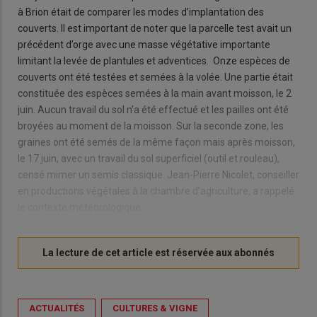
à Brion était de comparer les modes d’implantation des
couverts. Il est important de noter que la parcelle test avait un
précédent d’orge avec une masse végétative importante
limitant la levée de plantules et adventices. Onze espèces de
couverts ont été testées et semées à la volée. Une partie était
constituée des espèces semées à la main avant moisson, le 2
juin. Aucun travail du sol n’a été effectué et les pailles ont été
broyées au moment de la moisson. Sur la seconde zone, les
graines ont été semés de la même façon mais après moisson,
le 17 juin, avec un travail du sol superficiel (outil et rouleau),
censé mimer un semis classique. Jean-Pierre Nicolet, conseiller
en productions végétales à la chambre d’agriculture, a rappelé
le contexte météorologique.
ACTUALITÉS
CULTURES & VIGNE