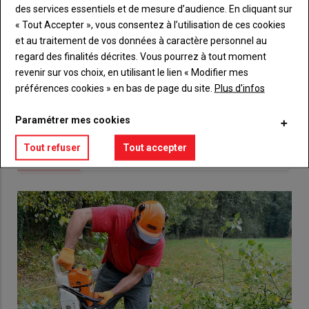
Sous-
Vous n'êtes pas abonné(e)
des services essentiels et de mesure d’audience. En cliquant sur
titre
TITRE
CRÉEZ UN COMPTE
« Tout Accepter », vous consentez à l’utilisation de ces cookies
et au traitement de vos données à caractère personnel au
Body
Choisissez votre formule et créez votre
regard des finalités décrites. Vous pourrez à tout moment
compte pour accéder à tout {nom-site}.
revenir sur vos choix, en utilisant le lien « Modifier mes
préférences cookies » en bas de page du site.
Plus d'infos
Lien
Créez un compte
Paramétrer mes cookies
Tout refuser
Tout accepter
VOUS AIMEREZ AUSSI