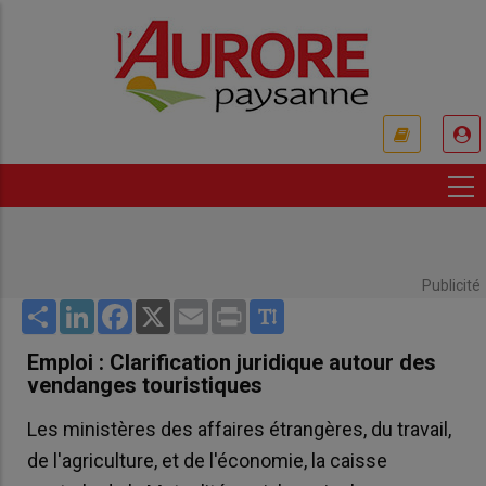
Aller
au
contenu
principal
USER
ACCOUNT
MENU
Publicité
Share
LinkedIn
Facebook
X
Email
Print
Emploi : Clarification juridique autour des
vendanges touristiques
Les ministères des affaires étrangères, du travail,
de l'agriculture, et de l'économie, la caisse