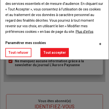
des services essentiels et de mesure d’audience. En cliquant sur
Body
A partir de 93€
« Tout Accepter », vous consentez à l’utilisation de ces cookies
et au traitement de vos données à caractère personnel au
Lien
JE M'ABONNE
regard des finalités décrites. Vous pourrez à tout moment
revenir sur vos choix, en utilisant le lien « Modifier mes
préférences cookies » en bas de page du site.
Plus d'infos
Accédez à tous les articles du site L'Aurore
Liste
Paramétrer mes cookies
Paysanne
à
Consultez le journal L'Aurore Paysanne au format
puce
Tout refuser
Tout accepter
numérique, sur tous les supports
Ne manquez aucune information grâce à la
newsletter du journal L'Aurore Paysanne
Sous-
Vous êtes abonné(e)
titre
TITRE
IDENTIFIEZ-VOUS