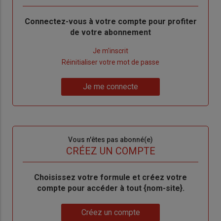
Body
Connectez-vous à votre compte pour profiter
de votre abonnement
Lien
Je m'inscrit
"Créer
Lien
Réinitialiser votre mot de passe
un
"Réinitialiser
Lien
nouveau
votre
Je me connecte
"Je
compte"
mot
me
de
connecte"
passe"
Sous-
Vous n'êtes pas abonné(e)
titre
TITRE
CRÉEZ UN COMPTE
Body
Choisissez votre formule et créez votre
compte pour accéder à tout {nom-site}.
Lien
Créez un compte