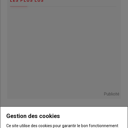
LES PLUS LUS
Publicité
Gestion des cookies
TITRE
JE M'ABONNE
Ce site utilise des cookies pour garantir le bon fonctionnement