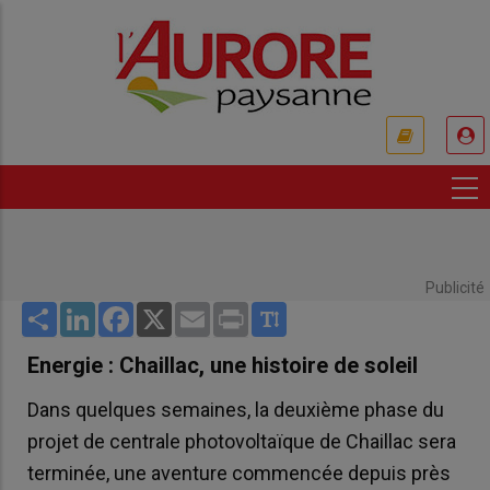
Aller
au
contenu
principal
USER
ACCOUNT
MENU
Publicité
Share
LinkedIn
Facebook
X
Email
Print
Energie : Chaillac, une histoire de soleil
Dans quelques semaines, la deuxième phase du
projet de centrale photovoltaïque de Chaillac sera
terminée, une aventure commencée depuis près