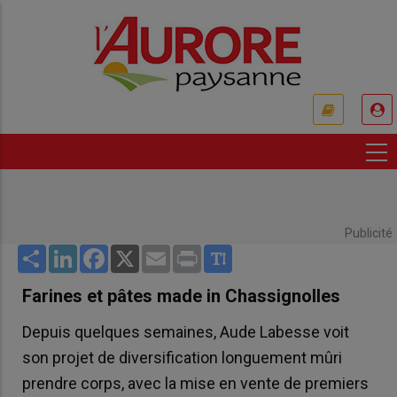
Aller
au
contenu
principal
USER
ACCOUNT
MENU
Publicité
Share
LinkedIn
Facebook
X
Email
Print
Farines et pâtes made in Chassignolles
Depuis quelques semaines, Aude Labesse voit
son projet de diversification longuement mûri
prendre corps, avec la mise en vente de premiers