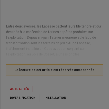
Entre deux averses, les Labesse battent leurs blé tendre et dur
destinés à la confection de farines et pâtes produites sur
l'exploitation. Depuis mi-juin, l'atelier meunerie et le labo de
transformation sont les terrains de jeu d'Aude Labesse,
fraîchement installée en Gaec avec son conjoint sur
l'exploitation, au Bois de Cosset, à Chassignolles.
ACTUALITÉS
DIVERSIFICATION
INSTALLATION