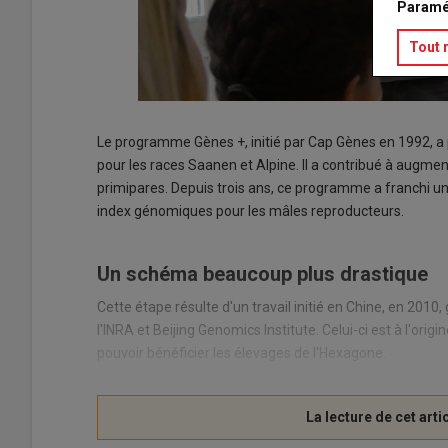
Paramé
Tout 
Le programme Gènes +, initié par Cap Gènes en 1992, a p
pour les races Saanen et Alpine. Il a contribué à augme
primipares. Depuis trois ans, ce programme a franchi un
index génomiques pour les mâles reproducteurs.
Un schéma beaucoup plus drastique
Cette étape résulte d'un travail initié en Chine, en 2010
l'INRA et Beijing Genomics Institute. Celui-ci est à l'or
pouvoir bénéficier les élevages de l'Hexagone.