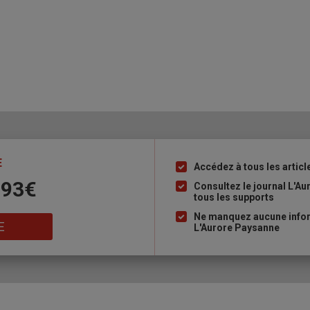
E
Accédez à tous les articl
Liste
 93€
à
Consultez le journal L'A
tous les supports
puce
Ne manquez aucune inform
E
L'Aurore Paysanne