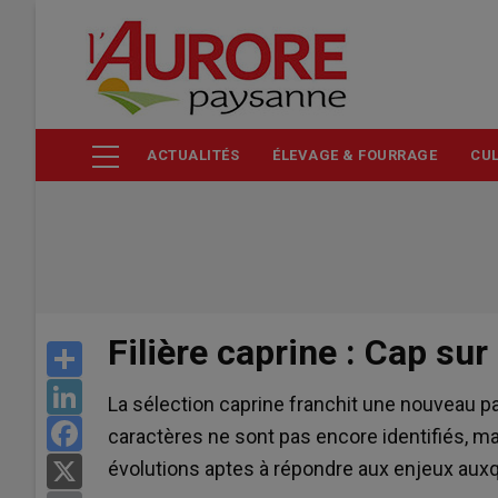
Aller
au
contenu
principal
ACTUALITÉS
ÉLEVAGE & FOURRAGE
CUL
Filière caprine : Cap su
Share
LinkedIn
La sélection caprine franchit une nouveau pa
Facebook
caractères ne sont pas encore identifiés, ma
évolutions aptes à répondre aux enjeux auxqu
X