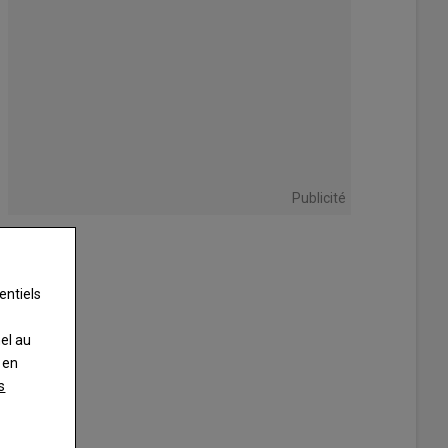
Publicité
entiels
nel au
 en
s