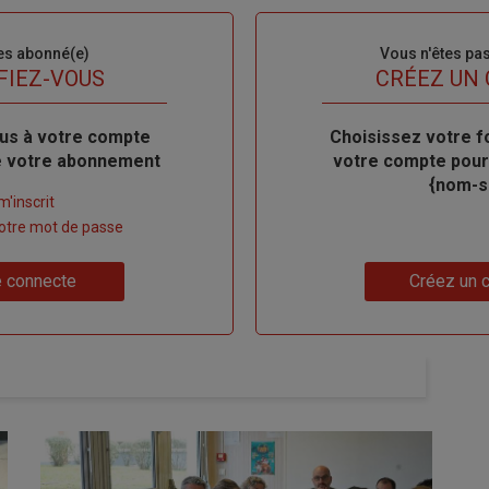
es abonné(e)
Sous-
Vous n'êtes pa
titre
FIEZ-VOUS
TITRE
CRÉEZ UN
us à votre compte
Body
Choisissez votre f
de votre abonnement
votre compte pour
{nom-si
m'inscrit
 votre mot de passe
Lien
 connecte
Créez un 