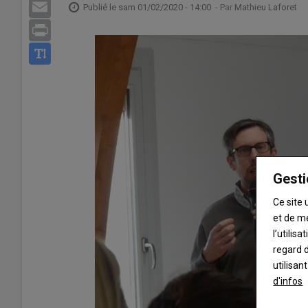
Email
Publié le
sam 01/02/2020 - 14:00
- Par
Mathieu Laforet
Print
Gesti
Ce site 
et de m
l’utilis
regard d
utilisan
d'infos