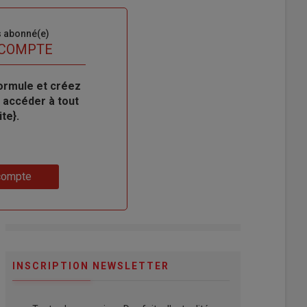
s abonné(e)
 COMPTE
ormule et créez
 accéder à tout
te}.
compte
INSCRIPTION NEWSLETTER