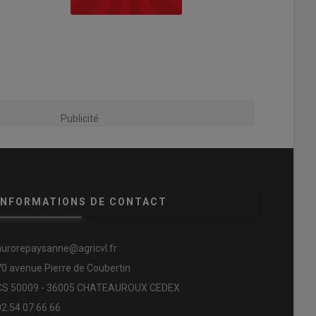
Publicité
INFORMATIONS DE CONTACT
aurorepaysanne@agricvl.fr
70 avenue Pierre de Coubertin
CS 50009 - 36005 CHATEAUROUX CEDEX
02.54.07.66.66