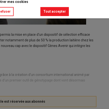
trer mes cookies
refuser
Tout accepter
ermis la mise en place d'un dispositif de sélection efficace
nter notamment de plus de 50 % la production laitière chez les
 nouveau cap avec le dispositif Gènes Avenir qui intègre les
, grâce à la création d'un consortium international animé par
igine d'un premier outil de génotypage dont vont désormais