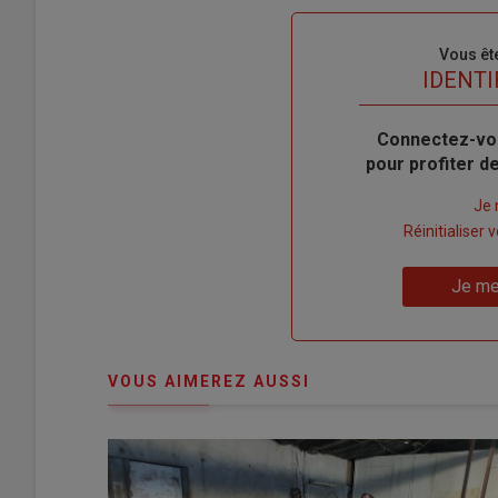
Sous-
Vous êt
titre
TITRE
IDENTI
Body
Connectez-vo
pour profiter 
Lien
Je 
"Créer
Lien
Réinitialiser
un
"Réinitialiser
Lien
nouveau
votre
Je me
"Je
compte"
mot
me
de
connecte"
passe"
VOUS AIMEREZ AUSSI