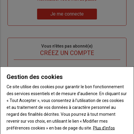
un
"Réinitialiser
Lien
nouveau
votre
Je me connecte
"Je
compte"
mot
me
de
connecte"
passe"
Sous-
Vous n'êtes pas abonné(e)
titre
TITRE
CRÉEZ UN COMPTE
Body
Choisissez votre formule et créez votre
compte pour accéder à tout {nom-site}.
Gestion des cookies
Ce site utilise des cookies pour garantir le bon fonctionnement
Lien
Créez un compte
des services essentiels et de mesure d’audience. En cliquant sur
« Tout Accepter », vous consentez à l’utilisation de ces cookies
et au traitement de vos données à caractère personnel au
VOUS AIMEREZ AUSSI
regard des finalités décrites. Vous pourrez à tout moment
revenir sur vos choix, en utilisant le lien « Modifier mes
préférences cookies » en bas de page du site.
Plus d'infos