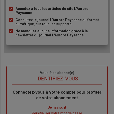
Accédez à tous les articles du site L'Aurore
Liste
Paysanne
à
Consultez le journal L'Aurore Paysanne au format
puce
numérique, sur tous les supports
Ne manquez aucune information grâce à la
newsletter du journal L'Aurore Paysanne
Sous-
Vous êtes abonné(e)
titre
TITRE
IDENTIFIEZ-VOUS
Body
Connectez-vous à votre compte pour profiter
de votre abonnement
Lien
Je m'inscrit
"Créer
Lien
Réinitialiser votre mot de passe