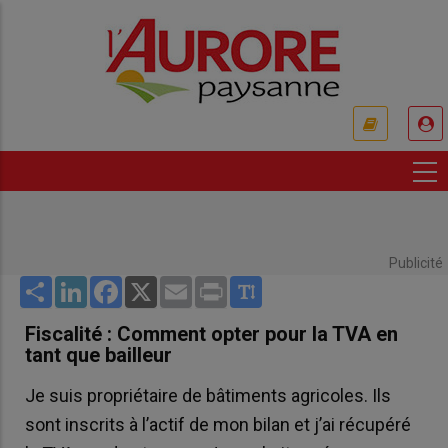
Aller
au
contenu
principal
USER
ACCOUNT
MENU
Publicité
Share
LinkedIn
Facebook
X
Email
Print
Fiscalité : Comment opter pour la TVA en
tant que bailleur
Je suis propriétaire de bâtiments agricoles. Ils
sont inscrits à l’actif de mon bilan et j’ai récupéré