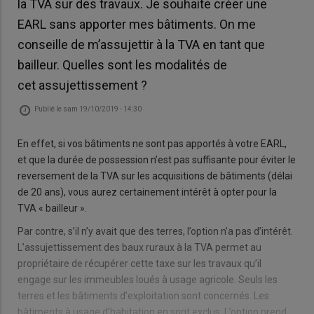
la TVA sur des travaux. Je souhaite créer une
EARL sans apporter mes bâtiments. On me
conseille de m’assujettir à la TVA en tant que
bailleur. Quelles sont les modalités de
cet assujettissement ?
Publié le
sam 19/10/2019 - 14:30
En effet, si vos bâtiments ne sont pas apportés à votre EARL,
et que la durée de possession n’est pas suffisante pour éviter le
reversement de la TVA sur les acquisitions de bâtiments (délai
de 20 ans), vous aurez certainement intérêt à opter pour la
TVA « bailleur ».
Par contre, s’il n’y avait que des terres, l’option n’a pas d’intérêt.
L’assujettissement des baux ruraux à la TVA permet au
propriétaire de récupérer cette taxe sur les travaux qu’il
engage sur les immeubles loués à usage agricole. Seuls les
terres et les bâtiments d’exploitation sont concernés. Les
bâtiments à usage d’habitation en sont exclus. L’option prend