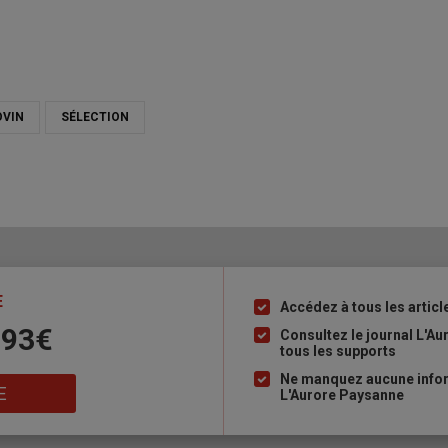
OVIN
SÉLECTION
E
Accédez à tous les articl
Liste
 93€
à
Consultez le journal L'A
tous les supports
puce
Ne manquez aucune inform
E
L'Aurore Paysanne