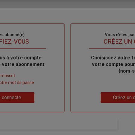
es abonné(e)
Sous-
Vous n'êtes pa
titre
FIEZ-VOUS
TITRE
CRÉEZ UN
us à votre compte
Body
Choisissez votre f
de votre abonnement
votre compte pour
{nom-si
m'inscrit
 votre mot de passe
Lien
 connecte
Créez un 