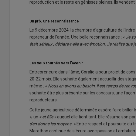
reproduction et le reste en génisses pleines. Ils vende
Un prix, une reconnaissance
Le 9 décembre 2024, la chambre d'agriculture de l'Indre a
repreneur de l'année. Une belle reconnaissance :
« Je su
était sérieux , déclare-t-elle avec émotion. Je réalise que j
Les yeux tournés vers l'avenir
Entrepreneure dans l'âme, Coralie a pour projet de const
20-22 mois. Elle souhaite également accueillir des stagia
même :
« Nous en avons eu besoin, il est temps de renvoye
souhaite être plus présente sur les concours, une façon d
reproducteurs.
Cette jeune agricultrice déterminée espère faire briller 
»
, un
« et fille »
auquel elle tient tant. Elle résume son par
s'en donne les moyens. »
Entre respect et poursuite du tra
Marathon continue de s'écrire avec passion et ambition.