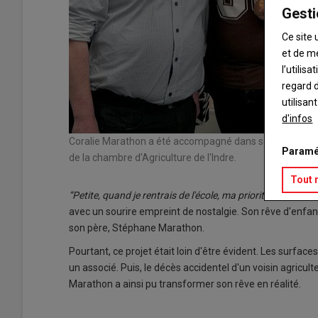
Gesti
Ce site 
et de m
l’utilis
regard d
utilisan
d'infos
Coralie Marathon a été accompagné dans son projet de rep
Paramé
de la chambre d'Agriculture de l'Indre.
Tout 
“Petite, quand je rentrais de l'école, ma priorité était d'al
avec un sourire empreint de nostalgie. Son rêve d'enfant 
son père, Stéphane Marathon.
Pourtant, ce projet était loin d'être évident. Les surfaces
un associé. Puis, le décès accidentel d'un voisin agricult
Marathon a ainsi pu transformer son rêve en réalité.