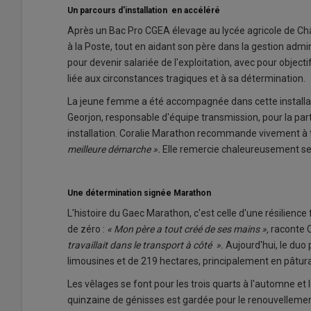
Un parcours d'installation en accéléré
Après un Bac Pro CGEA élevage au lycée agricole de Ch
à la Poste, tout en aidant son père dans la gestion admi
pour devenir salariée de l'exploitation, avec pour objecti
liée aux circonstances tragiques et à sa détermination.
La jeune femme a été accompagnée dans cette installatio
Georjon, responsable d'équipe transmission, pour la parti
installation. Coralie Marathon recommande vivement à t
meilleure démarche ».
Elle remercie chaleureusement ses
Une détermination signée Marathon
L'histoire du Gaec Marathon, c'est celle d'une résilience
de zéro :
« Mon père a tout créé de ses mains »,
raconte C
travaillait dans le transport à côté ».
Aujourd'hui, le duo 
limousines et de 219 hectares, principalement en pâtu
Les vêlages se font pour les trois quarts à l'automne et
quinzaine de génisses est gardée pour le renouvellement