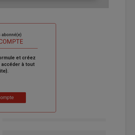
s abonné(e)
 COMPTE
ormule et créez
 accéder à tout
te}.
compte