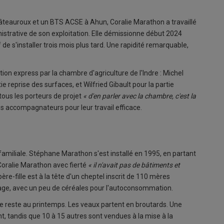
âteauroux et un BTS ACSE à Ahun, Coralie Marathon a travaillé
nistrative de son exploitation. Elle démissionne début 2024
f de s'installer trois mois plus tard. Une rapidité remarquable,
n express par la chambre d'agriculture de l'Indre : Michel
e reprise des surfaces, et Wilfried Gibault pour la partie
ous les porteurs de projet
« d'en parler avec la chambre, c'est la
 accompagnateurs pour leur travail efficace.
 familiale. Stéphane Marathon s'est installé en 1995, en partant
oralie Marathon avec fierté
« il n'avait pas de bâtiments et
père-fille est à la tête d'un cheptel inscrit de 110 mères
rage, avec un peu de céréales pour l'autoconsommation.
 le reste au printemps. Les veaux partent en broutards. Une
, tandis que 10 à 15 autres sont vendues à la mise à la