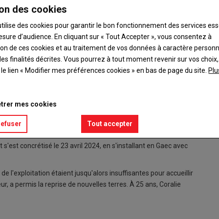
on des cookies
utilise des cookies pour garantir le bon fonctionnement des services ess
esure d’audience. En cliquant sur « Tout Accepter », vous consentez à
ation de ces cookies et au traitement de vos données à caractère person
es finalités décrites. Vous pourrez à tout moment revenir sur vos choix,
t le lien « Modifier mes préférences cookies » en bas de page du site.
Plu
rise et d'installation par Michel Georjon et Wilfried Gibault
trer mes cookies
refuser
Tout accepter
ler voir mes vaches. C'était ma ferme »,
raconte Coralie Marathon
s'est concrétisé le 23 avril 2024, en s'installant en Gaec avec
 de l'exploitation étaient jusqu'alors insuffisantes pour accueillir
eur, a permis la reprise de nouvelles terres. À 25 ans, Coralie