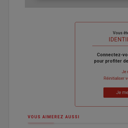
Sous-
Vous êt
titre
TITRE
IDENTI
Body
Connectez-vo
pour profiter 
Lien
Je 
"Créer
Lien
Réinitialiser
un
"Réinitialiser
Lien
nouveau
votre
Je me
"Je
compte"
mot
me
de
connecte"
passe"
VOUS AIMEREZ AUSSI