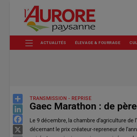
Aller
au
contenu
principal
ACTUALITÉS
ÉLEVAGE & FOURRAGE
CUL
Share
TRANSMISSION - REPRISE
Gaec Marathon : de père 
LinkedIn
Facebook
Le 9 décembre, la chambre d’agriculture de l’
décernant le prix créateur-repreneur de l’ann
X