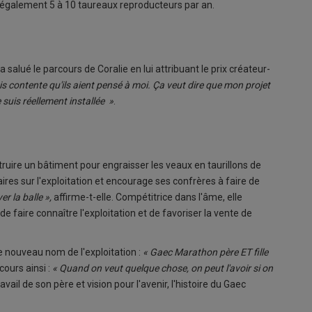
nt également 5 à 10 taureaux reproducteurs par an.
 salué le parcours de Coralie en lui attribuant le prix créateur-
is contente qu'ils aient pensé à moi. Ça veut dire que mon projet
e suis réellement installée »
.
ruire un bâtiment pour engraisser les veaux en taurillons de
ires sur l'exploitation et encourage ses confrères à faire de
r la balle »,
affirme-t-elle. Compétitrice dans l'âme, elle
e faire connaître l'exploitation et de favoriser la vente de
le nouveau nom de l'exploitation :
« Gaec Marathon père ET fille
cours ainsi :
« Quand on veut quelque chose, on peut l'avoir si on
vail de son père et vision pour l'avenir, l'histoire du Gaec