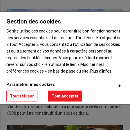
Gestion des cookies
Ce site utilise des cookies pour garantir le bon fonctionnement
des services essentiels et de mesure d’audience. En cliquant sur
« Tout Accepter », vous consentez à l’utilisation de ces cookies
et au traitement de vos données à caractère personnel au
regard des finalités décrites. Vous pourrez à tout moment
revenir sur vos choix, en utilisant le lien « Modifier mes
préférences cookies » en bas de page du site.
Plus d'infos
Paramétrer mes cookies
Maison d'habitation, SCI et abus de droit
Tout refuser
Tout accepter
11 mars 2020
Vendre sa maison d'habitation à une société civile immobilière
(SCI) peut être constitutif d'un abus de droit…