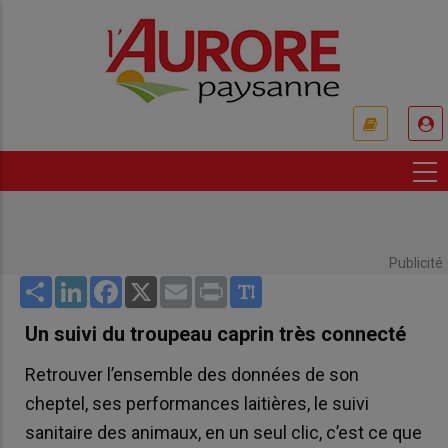
Aller
au
contenu
principal
USER
ACCOUNT
MENU
Publicité
Share
LinkedIn
Facebook
X
Email
Print
Un suivi du troupeau caprin très connecté
Retrouver l’ensemble des données de son
cheptel, ses performances laitières, le suivi
sanitaire des animaux, en un seul clic, c’est ce que