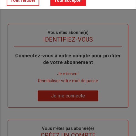
Tout refuser
Tout accepter
Sous-
Vous êtes abonné(e)
titre
TITRE
IDENTIFIEZ-VOUS
Body
Connectez-vous à votre compte pour profiter
de votre abonnement
Lien
Je m'inscrit
"Créer
Lien
Réinitialiser votre mot de passe
un
"Réinitialiser
Lien
nouveau
votre
Je me connecte
"Je
compte"
mot
me
de
connecte"
passe"
Sous-
Vous n'êtes pas abonné(e)
titre
TITRE
CRÉEZ UN COMPTE