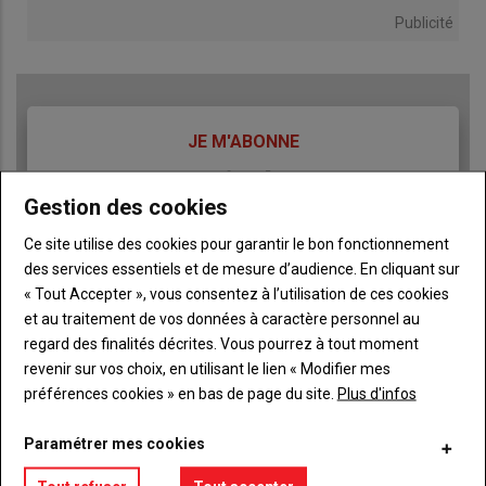
Publicité
TITRE
JE M'ABONNE
Body
A partir de 93€
Gestion des cookies
Lien
JE M'ABONNE
Ce site utilise des cookies pour garantir le bon fonctionnement
des services essentiels et de mesure d’audience. En cliquant sur
« Tout Accepter », vous consentez à l’utilisation de ces cookies
et au traitement de vos données à caractère personnel au
Accédez à tous les articles du site L'Aurore
Liste
regard des finalités décrites. Vous pourrez à tout moment
Paysanne
à
revenir sur vos choix, en utilisant le lien « Modifier mes
Consultez le journal L'Aurore Paysanne au format
puce
préférences cookies » en bas de page du site.
Plus d'infos
numérique, sur tous les supports
Ne manquez aucune information grâce à la
newsletter du journal L'Aurore Paysanne
Paramétrer mes cookies