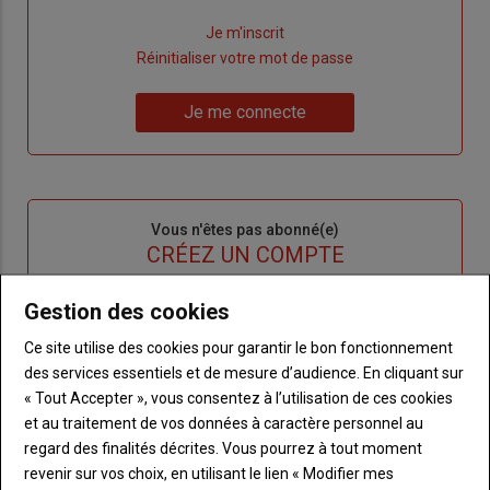
Lien
Je m'inscrit
"Créer
Lien
Réinitialiser votre mot de passe
un
"Réinitialiser
Lien
nouveau
votre
Je me connecte
"Je
compte"
mot
me
de
connecte"
passe"
Sous-
Vous n'êtes pas abonné(e)
titre
TITRE
CRÉEZ UN COMPTE
Gestion des cookies
Body
Choisissez votre formule et créez votre
compte pour accéder à tout {nom-site}.
Ce site utilise des cookies pour garantir le bon fonctionnement
des services essentiels et de mesure d’audience. En cliquant sur
Lien
Créez un compte
« Tout Accepter », vous consentez à l’utilisation de ces cookies
et au traitement de vos données à caractère personnel au
regard des finalités décrites. Vous pourrez à tout moment
revenir sur vos choix, en utilisant le lien « Modifier mes
VOUS AIMEREZ AUSSI