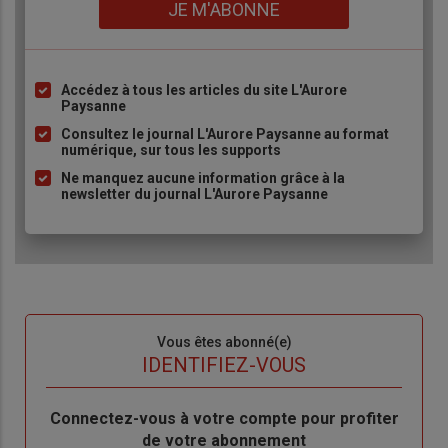
Lien
JE M'ABONNE
Accédez à tous les articles du site L'Aurore
Liste
Paysanne
à
Consultez le journal L'Aurore Paysanne au format
puce
numérique, sur tous les supports
Ne manquez aucune information grâce à la
newsletter du journal L'Aurore Paysanne
Sous-
Vous êtes abonné(e)
titre
TITRE
IDENTIFIEZ-VOUS
Body
Connectez-vous à votre compte pour profiter
de votre abonnement