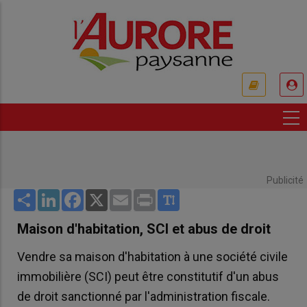
Aller
au
contenu
principal
USER
ACCOUNT
MENU
Publicité
Share
LinkedIn
Facebook
X
Email
Print
Maison d'habitation, SCI et abus de droit
Vendre sa maison d'habitation à une société civile
immobilière (SCI) peut être constitutif d'un abus
de droit sanctionné par l'administration fiscale.