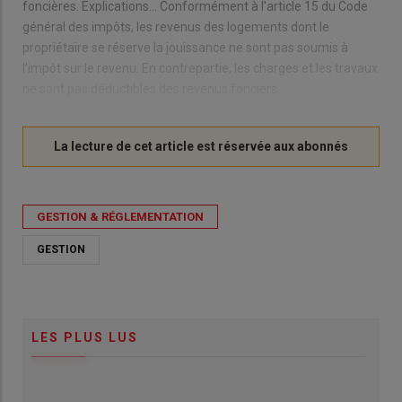
foncières. Explications… Conformément à l'article 15 du Code
général des impôts, les revenus des logements dont le
propriétaire se réserve la jouissance ne sont pas soumis à
l'impôt sur le revenu. En contrepartie, les charges et les travaux
ne sont pas déductibles des revenus fonciers.
GESTION & RÉGLEMENTATION
GESTION
LES PLUS LUS