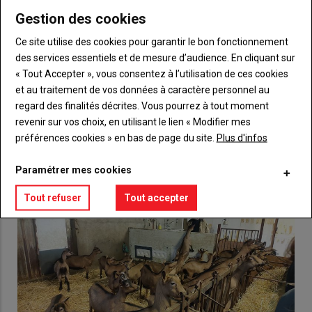
Gestion des cookies
Body
Choisissez votre formule et créez votre
Ce site utilise des cookies pour garantir le bon fonctionnement
compte pour accéder à tout {nom-site}.
des services essentiels et de mesure d’audience. En cliquant sur
« Tout Accepter », vous consentez à l’utilisation de ces cookies
Lien
Créez un compte
et au traitement de vos données à caractère personnel au
regard des finalités décrites. Vous pourrez à tout moment
revenir sur vos choix, en utilisant le lien « Modifier mes
VOUS AIMEREZ AUSSI
préférences cookies » en bas de page du site.
Plus d'infos
Paramétrer mes cookies
Tout refuser
Tout accepter