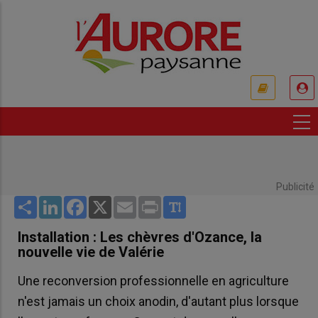
Aller
au
contenu
principal
USER
ACCOUNT
MENU
Publicité
Share
LinkedIn
Facebook
X
Email
Print
Installation : Les chèvres d'Ozance, la
nouvelle vie de Valérie
Une reconversion professionnelle en agriculture
n'est jamais un choix anodin, d'autant plus lorsque