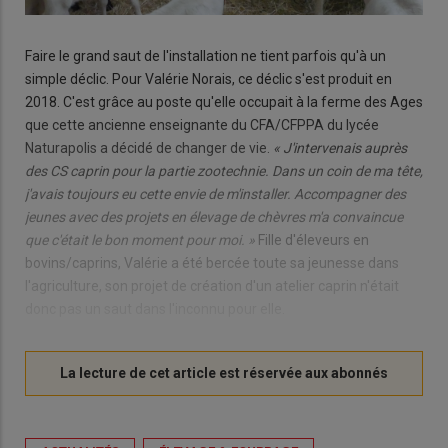
Faire le grand saut de l'installation ne tient parfois qu'à un
simple déclic. Pour Valérie Norais, ce déclic s'est produit en
2018. C'est grâce au poste qu'elle occupait à la ferme des Ages
que cette ancienne enseignante du CFA/CFPPA du lycée
Naturapolis a décidé de changer de vie.
« J'intervenais auprès
des CS caprin pour la partie zootechnie. Dans un coin de ma tête,
j'avais toujours eu cette envie de m'installer. Accompagner des
jeunes avec des projets en élevage de chèvres m'a convaincue
que c'était le bon moment pour moi. »
Fille d'éleveurs en
bovins/caprins, Valérie a été bercée toute sa jeunesse dans
l'agriculture, son projet de création d'un atelier caprin n'était
donc pas un saut dans l'inconnu pour elle.