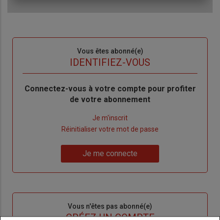
Sous-
Vous êtes abonné(e)
titre
TITRE
IDENTIFIEZ-VOUS
Body
Connectez-vous à votre compte pour profiter
de votre abonnement
Lien
Je m'inscrit
"Créer
Lien
Réinitialiser votre mot de passe
un
"Réinitialiser
Lien
nouveau
votre
Je me connecte
"Je
compte"
mot
me
de
connecte"
passe"
Sous-
Vous n'êtes pas abonné(e)
titre
TITRE
CRÉEZ UN COMPTE