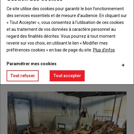
Ce site utilise des cookies pour garantir le bon fonctionnement
Sous-
Vous n'êtes pas abonné(e)
titre
TITRE
CRÉEZ UN COMPTE
des services essentiels et de mesure d’audience. En cliquant sur
« Tout Accepter », vous consentez à l’utilisation de ces cookies
et au traitement de vos données à caractère personnel au
Body
Choisissez votre formule et créez votre
regard des finalités décrites. Vous pourrez à tout moment
compte pour accéder à tout {nom-site}.
revenir sur vos choix, en utilisant le lien « Modifier mes
préférences cookies » en bas de page du site.
Plus d'infos
Lien
Créez un compte
Paramétrer mes cookies
Tout refuser
Tout accepter
VOUS AIMEREZ AUSSI