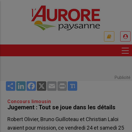
Aller
au
contenu
principal
USER
ACCOUNT
MENU
Publicité
Share
LinkedIn
Facebook
X
Email
Print
Concours limousin
Jugement : Tout se joue dans les détails
Robert Olivier, Bruno Guilloteau et Christian Laloi
avaient pour mission, ce vendredi 24 et samedi 25