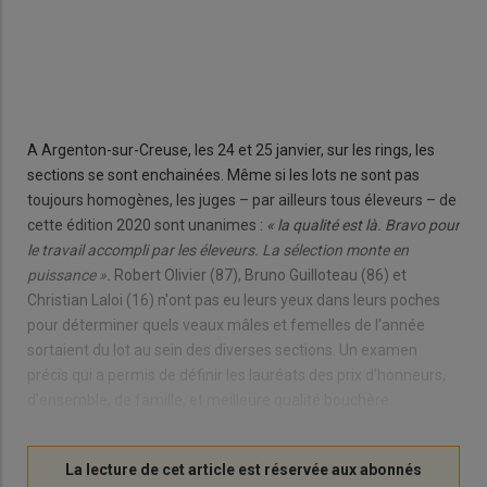
A Argenton-sur-Creuse, les 24 et 25 janvier, sur les rings, les
sections se sont enchainées. Même si les lots ne sont pas
toujours homogènes, les juges – par ailleurs tous éleveurs – de
cette édition 2020 sont unanimes :
« la qualité est là. Bravo pour
le travail accompli par les éleveurs. La sélection monte en
puissance ».
Robert Olivier (87), Bruno Guilloteau (86) et
Christian Laloi (16) n'ont pas eu leurs yeux dans leurs poches
pour déterminer quels veaux mâles et femelles de l'année
sortaient du lot au sein des diverses sections. Un examen
précis qui a permis de définir les lauréats des prix d'honneurs,
d'ensemble, de famille, et meilleure qualité bouchère.