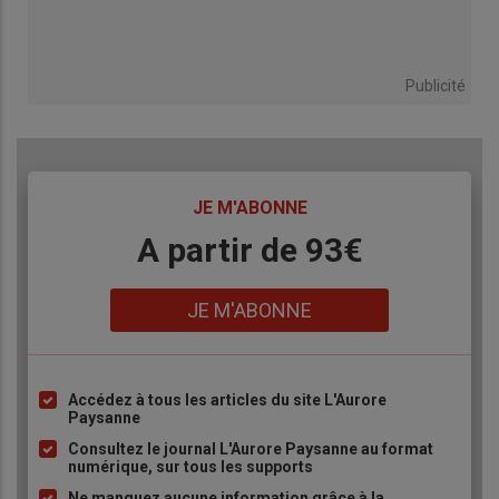
Publicité
TITRE
JE M'ABONNE
Body
A partir de 93€
Lien
JE M'ABONNE
Accédez à tous les articles du site L'Aurore
Liste
Paysanne
à
Consultez le journal L'Aurore Paysanne au format
puce
numérique, sur tous les supports
Ne manquez aucune information grâce à la