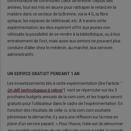
communauté de communes Cœur de Brenne. Depuis des
années, tout est mis en œuvre pour rattraper le retard en la
matière dans ce secteur de la Brenne, via la 4 G, la fibre
optique, les espaces de télétravail, etc. A travers cette
expérimentation, les élus espèrent offrir aux jeunes non
véhiculés la possibilité de se rendre à la bibliothèque, ou à leur
entrainement de foot, mais aussi aux seniors ne pouvant plus
conduire d’aller chez le médecin, au marché, aux services
administratifs…
UN SERVICE GRATUIT PENDANT 1 AN
Les investissements liés à cette expérimentation (lire l'article
"
Un défi technologique à relever
"
) vont se répercuter sur les 3
prochains budgets annuels de la com.com, et les trajets seront
gratuits pour l’utilisateur dans le cadre de l’expérimentation. En
fonction des résultats de celle-ci, si la com.com souhaite
pérenniser la démarche, il y aura une réflexion sur la mise en
place d’un service payant.
« Pour l’heure, l’idée est de démontrer
aux sociétés créatrices de ces véhicules que la ruralité, la grande