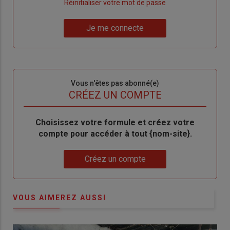
"Créer
Lien
Réinitialiser votre mot de passe
un
"Réinitialiser
Lien
nouveau
votre
Je me connecte
"Je
compte"
mot
me
de
connecte"
passe"
Sous-
Vous n'êtes pas abonné(e)
titre
TITRE
CRÉEZ UN COMPTE
Body
Choisissez votre formule et créez votre
compte pour accéder à tout {nom-site}.
Lien
Créez un compte
VOUS AIMEREZ AUSSI