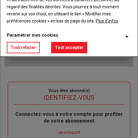
regard des finalités décrites. Vous pourrez à tout moment
Accédez à tous les articles du site L'Aurore
Liste
revenir sur vos choix, en utilisant le lien « Modifier mes
Paysanne
à
préférences cookies » en bas de page du site.
Plus d'infos
Consultez le journal L'Aurore Paysanne au format
puce
numérique, sur tous les supports
Paramétrer mes cookies
Ne manquez aucune information grâce à la
newsletter du journal L'Aurore Paysanne
Tout refuser
Tout accepter
Sous-
Vous êtes abonné(e)
titre
TITRE
IDENTIFIEZ-VOUS
Body
Connectez-vous à votre compte pour profiter
de votre abonnement
Lien
Je m'inscrit