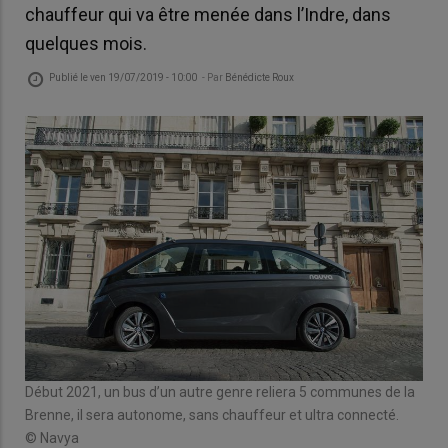
chauffeur qui va être menée dans l’Indre, dans
quelques mois.
Publié le
ven 19/07/2019 - 10:00
- Par
Bénédicte Roux
Début 2021, un bus d’un autre genre reliera 5 communes de la
Le 
Brenne, il sera autonome, sans chauffeur et ultra connecté.
© N
© Navya