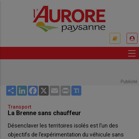
Aller
au
contenu
principal
USER
ACCOUNT
MENU
Publicité
Share
LinkedIn
Facebook
X
Email
Print
Transport
La Brenne sans chauffeur
Désenclaver les territoires isolés est l’un des
objectifs de l’expérimentation du véhicule sans