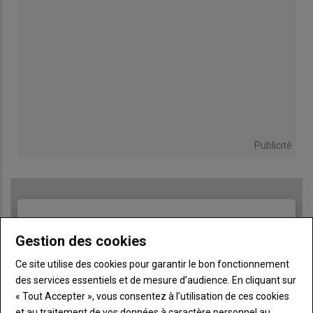
Publicité
TITRE
JE M'ABONNE
Gestion des cookies
Body
A partir de 93€
Ce site utilise des cookies pour garantir le bon fonctionnement
Lien
des services essentiels et de mesure d’audience. En cliquant sur
JE M'ABONNE
« Tout Accepter », vous consentez à l’utilisation de ces cookies
et au traitement de vos données à caractère personnel au