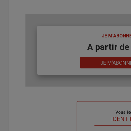
TITRE
JE M'ABONN
Body
A partir de
Lien
JE M'ABONN
Sous-
Vous êt
titre
TITRE
IDENTI