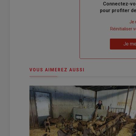
Body
Connectez-vo
pour profiter 
Lien
Je 
"Créer
Lien
Réinitialiser
un
"Réinitialiser
Lien
nouveau
votre
Je me
"Je
compte"
mot
me
de
connecte"
passe"
VOUS AIMEREZ AUSSI