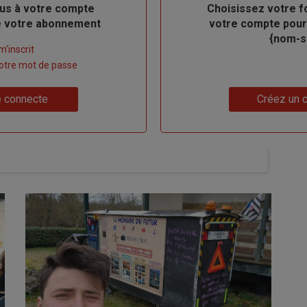
us à votre compte
Body
Choisissez votre f
de votre abonnement
votre compte pour
{nom-si
m'inscrit
 votre mot de passe
Lien
 connecte
Créez un 