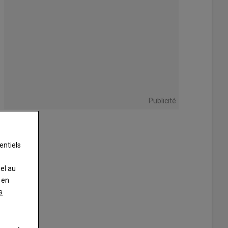
Publicité
entiels
nel au
 en
s