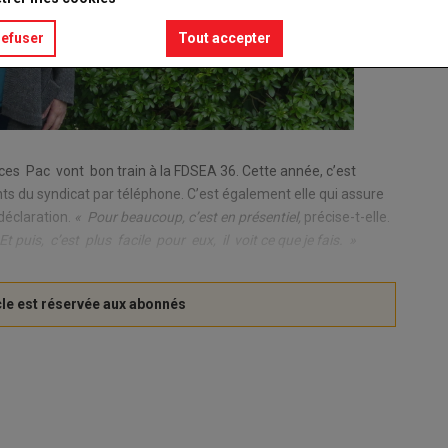
refuser
Tout accepter
 Pac vont bon train à la FDSEA 36. Cette année, c’est
s du syndicat par téléphone. C’est également elle qui assure
 déclaration.
« Pour beaucoup, c’est en présentiel,
précise-t-elle.
 puis, c’est plus facile pour eux, il voit ce que je fais. »