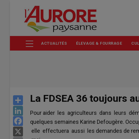
Aller
au
contenu
principal
ACTUALITÉS
ÉLEVAGE & FOURRAGE
CUL
La FDSEA 36 toujours au
Share
LinkedIn
Pour aider les agriculteurs dans leurs démar
Facebook
quelques semaines Karine Defougère. Occup
elle effectuera aussi les demandes de remb
X