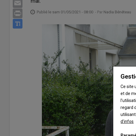
mai.
Email
Publié le
sam 01/05/2021 - 08:00
- Par
Nadia Bénéteau
Print
Gesti
Ce site 
et de m
l’utilis
regard d
utilisan
d'infos
Paramé