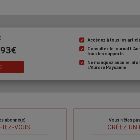
E
Accédez à tous les articl
Liste
 93€
à
Consultez le journal L'A
tous les supports
puce
Ne manquez aucune inform
E
L'Aurore Paysanne
es abonné(e)
Sous-
Vous n'êtes pa
titre
FIEZ-VOUS
TITRE
CRÉEZ UN