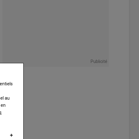
Publicité
entiels
nel au
 en
s