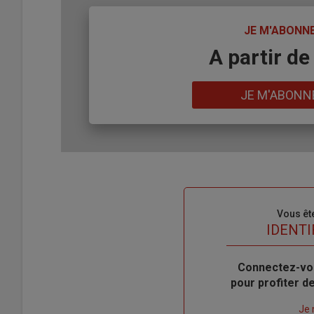
TITRE
JE M'ABONN
Body
A partir de
Lien
JE M'ABONN
Sous-
Vous êt
titre
TITRE
IDENTI
Body
Connectez-vo
pour profiter 
Lien
Je 