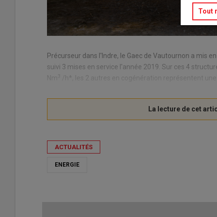
Tout 
Précurseur dans l'Indre, le Gaec de Vautournon a mis e
suivi 3 mises en service l'année 2019. Sur ces 4 structu
3
Nm
/h*, les 2 autres en cogénération représentent une
ACTUALITÉS
ENERGIE