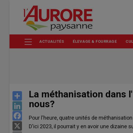
Aller
au
contenu
principal
ACTUALITÉS
ÉLEVAGE & FOURRAGE
CUL
La méthanisation dans l
Share
nous?
LinkedIn
Facebook
Pour l'heure, quatre unités de méthanisatio
X
D'ici 2023, il pourrait y en avoir une dizaine