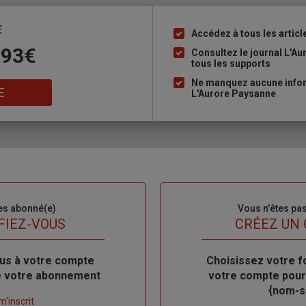
E
Accédez à tous les articl
Liste
 93€
à
Consultez le journal L'A
tous les supports
puce
Ne manquez aucune inform
E
L'Aurore Paysanne
es abonné(e)
Sous-
Vous n'êtes pa
titre
FIEZ-VOUS
TITRE
CRÉEZ UN
us à votre compte
Body
Choisissez votre f
de votre abonnement
votre compte pour
{nom-si
m'inscrit