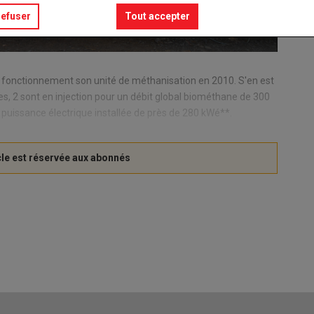
refuser
Tout accepter
n fonctionnement son unité de méthanisation en 2010. S'en est
res, 2 sont en injection pour un débit global biométhane de 300
 puissance électrique installée de près de 280 kWé**.